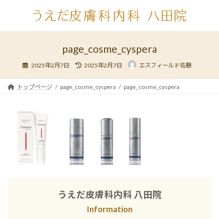
コ
ナ
ン
ビ
テ
ゲ
ン
ー
ツ
シ
page_cosme_cyspera
へ
ョ
最
ス
ン
2025年2月7日
2025年2月7日
エスフィールド佐藤
終
キ
に
更
新
ッ
移
日
トップページ
page_cosme_cyspera
page_cosme_cyspera
時
プ
動
:
うえだ皮膚科内科 八田院
Information