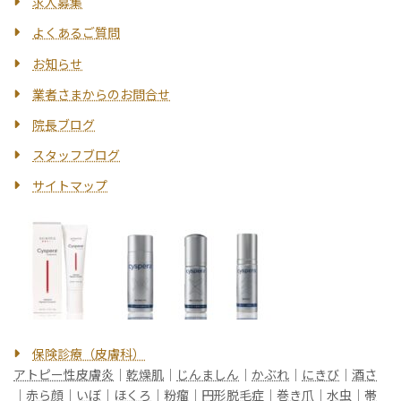
求人募集
よくあるご質問
お知らせ
業者さまからのお問合せ
院長ブログ
スタッフブログ
サイトマップ
保険診療（皮膚科）
アトピー性皮膚炎
｜
乾燥肌
｜
じんましん
｜
かぶれ
｜
にきび
｜
酒さ
｜
赤ら顔
｜
いぼ
｜
ほくろ
｜
粉瘤
｜
円形脱毛症
｜
巻き爪
｜
水虫
｜
帯