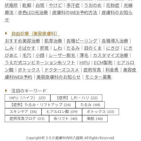
状疱疹
｜
乾癬
｜
白斑
｜
やけど
｜
多汗症
｜
うおのめ
｜
花粉症
｜
光線
療法
｜
赤色LED光治療
｜
皮膚科のWEB予約方法
｜
皮膚科のお知ら
せ
自由診療（美容皮膚科）
おすすめ美容治療
｜
肌育治療
｜
各種ピーリング
｜
各種導入治療
｜
しみ
｜
そばかす
｜
肝斑
｜
しわ
｜
たるみ
｜
目のくま
｜
にきび
｜
にき
びあと
｜
毛穴
｜
小顔
｜
レーザー脱毛
｜
薄毛
｜
カスタマイズ治療
｜
うえだ式コンビネーション糸リフト
｜
HIFU
｜
ECM製剤
｜
ヒアルロ
ン酸
｜
ボトックス
｜
ドクターズコスメ
｜
症例写真
｜
料金表
｜
美容皮
膚科WEB予約
｜
美容皮膚科のお知らせ
｜
モニター募集
注目のキーワード
HIFU（ハイフ）
(25)
【症例】しわ・ハリ
(22)
【症例】たるみ・リフトアップ
(26)
たるみ
(44)
スキンケア
(38)
ヒアルロン酸
(39)
ボトックス
(33)
症例写真ブログ
(31)
糸リフト
(40)
美肌
(46)
Copyright © うえだ皮膚科内科八田院. All Rights Reserved.