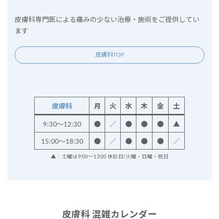
皮膚科専門医による痛みの少ない治療・施術をご提供してい
ます
皮膚科TOP
皮膚科
月
火
水
木
金
土
9:30～12:30
●
／
●
●
●
▲
15:00～18:30
●
／
●
●
●
／
▲：土曜は9:00～13:00 休診日/火曜・日曜・祝日
皮膚科 混雑カレンダー