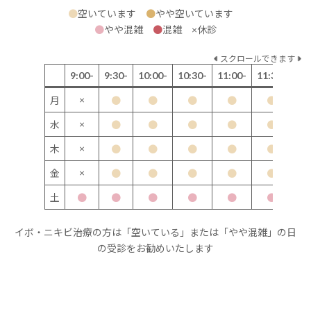
●
空いています
●
やや空いています
●
やや混雑
●
混雑 ×休診
スクロールできます
9:00-
9:30-
10:00-
10:30-
11:00-
11:30-
12
×
月
●
●
●
●
●
×
水
●
●
●
●
●
×
木
●
●
●
●
●
×
金
●
●
●
●
●
土
●
●
●
●
●
●
イボ・ニキビ治療の方は「空いている」または「やや混雑」の日
の受診をお勧めいたします