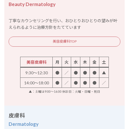
Beauty Dermatology
丁寧なカウンセリングを行い、おひとりおひとりの望みが叶
えられるように治療方針をたてています
美容皮膚科TOP
美容皮膚科
月
火
水
木
金
土
9:30～12:30
●
／
●
●
●
▲
14:00～18:00
●
／
●
●
●
／
▲：土曜は9:00～16:00 休診日：火曜・日曜・祝日
皮膚科
Dermatology