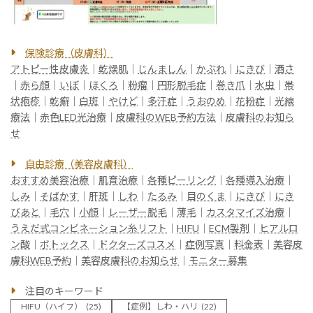
保険診療（皮膚科）
アトピー性皮膚炎
｜
乾燥肌
｜
じんましん
｜
かぶれ
｜
にきび
｜
酒さ
｜
赤ら顔
｜
いぼ
｜
ほくろ
｜
粉瘤
｜
円形脱毛症
｜
巻き爪
｜
水虫
｜
帯
状疱疹
｜
乾癬
｜
白斑
｜
やけど
｜
多汗症
｜
うおのめ
｜
花粉症
｜
光線
療法
｜
赤色LED光治療
｜
皮膚科のWEB予約方法
｜
皮膚科のお知ら
せ
自由診療（美容皮膚科）
おすすめ美容治療
｜
肌育治療
｜
各種ピーリング
｜
各種導入治療
｜
しみ
｜
そばかす
｜
肝斑
｜
しわ
｜
たるみ
｜
目のくま
｜
にきび
｜
にき
びあと
｜
毛穴
｜
小顔
｜
レーザー脱毛
｜
薄毛
｜
カスタマイズ治療
｜
うえだ式コンビネーション糸リフト
｜
HIFU
｜
ECM製剤
｜
ヒアルロ
ン酸
｜
ボトックス
｜
ドクターズコスメ
｜
症例写真
｜
料金表
｜
美容皮
膚科WEB予約
｜
美容皮膚科のお知らせ
｜
モニター募集
注目のキーワード
HIFU（ハイフ）
(25)
【症例】しわ・ハリ
(22)