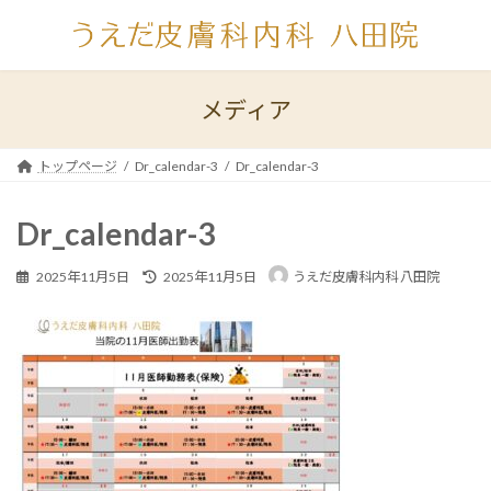
コ
ナ
ン
ビ
テ
ゲ
ン
ー
ツ
シ
メディア
へ
ョ
ス
ン
キ
に
トップページ
Dr_calendar-3
Dr_calendar-3
ッ
移
プ
動
Dr_calendar-3
最
2025年11月5日
2025年11月5日
うえだ皮膚科内科 八田院
終
更
新
日
時
: