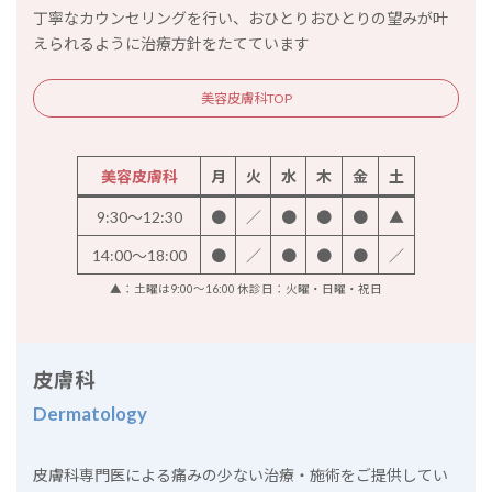
丁寧なカウンセリングを行い、おひとりおひとりの望みが叶
えられるように治療方針をたてています
美容皮膚科TOP
美容皮膚科
月
火
水
木
金
土
9:30～12:30
●
／
●
●
●
▲
14:00～18:00
●
／
●
●
●
／
▲：土曜は9:00～16:00 休診日：火曜・日曜・祝日
皮膚科
Dermatology
皮膚科専門医による痛みの少ない治療・施術をご提供してい