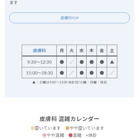
ます
皮膚科TOP
皮膚科
月
火
水
木
金
土
9:30～12:30
●
／
●
●
●
▲
15:00～18:30
●
／
●
●
●
／
▲：土曜は9:00～13:00 休診日/火曜・日曜・祝日
皮膚科 混雑カレンダー
●
空いています
●
やや空いています
●
やや混雑
●
混雑 ×休診