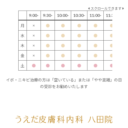
スクロールできます
9:00-
9:30-
10:00-
10:30-
11:00-
11:30-
12
×
月
●
●
●
●
●
×
水
●
●
●
●
●
×
木
●
●
●
●
●
×
金
●
●
●
●
●
土
●
●
●
●
●
●
イボ・ニキビ治療の方は「空いている」または「やや混雑」の日
の受診をお勧めいたします