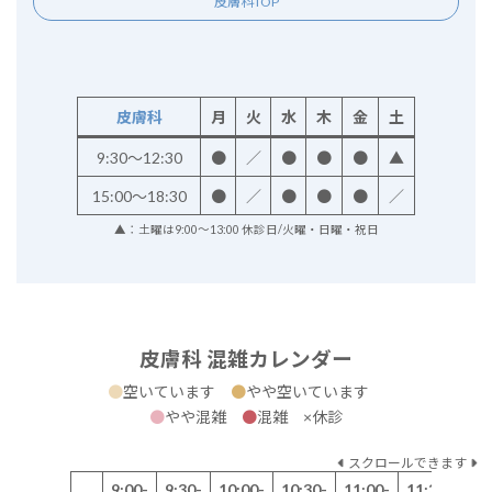
皮膚科TOP
皮膚科
月
火
水
木
金
土
9:30～12:30
●
／
●
●
●
▲
15:00～18:30
●
／
●
●
●
／
▲：土曜は9:00～13:00 休診日/火曜・日曜・祝日
皮膚科 混雑カレンダー
●
空いています
●
やや空いています
●
やや混雑
●
混雑 ×休診
スクロールできます
9:00-
9:30-
10:00-
10:30-
11:00-
11:30-
12