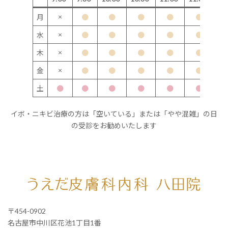
×
月
●
●
●
●
●
×
水
●
●
●
●
●
×
木
●
●
●
●
●
×
金
●
●
●
●
●
土
●
●
●
●
●
●
イボ・ニキビ治療の方は「空いている」または「やや混雑」の日
の受診をお勧めいたします
〒454-0902
名古屋市中川区花池1丁目1番