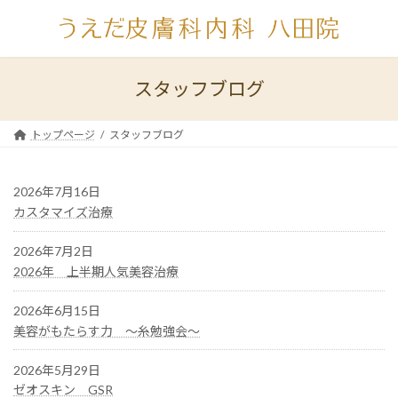
コ
ナ
ン
ビ
テ
ゲ
ン
ー
ツ
シ
スタッフブログ
へ
ョ
ス
ン
キ
に
トップページ
スタッフブログ
ッ
移
プ
動
2026年7月16日
カスタマイズ治療
2026年7月2日
2026年 上半期人気美容治療
2026年6月15日
美容がもたらす力 ～糸勉強会～
2026年5月29日
ゼオスキン GSR