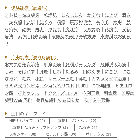
保険診療（皮膚科）
アトピー性皮膚炎
｜
乾燥肌
｜
じんましん
｜
かぶれ
｜
にきび
｜
酒さ
｜
赤ら顔
｜
いぼ
｜
ほくろ
｜
粉瘤
｜
円形脱毛症
｜
巻き爪
｜
水虫
｜
帯
状疱疹
｜
乾癬
｜
白斑
｜
やけど
｜
多汗症
｜
うおのめ
｜
花粉症
｜
光線
療法
｜
赤色LED光治療
｜
皮膚科のWEB予約方法
｜
皮膚科のお知ら
せ
自由診療（美容皮膚科）
おすすめ美容治療
｜
肌育治療
｜
各種ピーリング
｜
各種導入治療
｜
しみ
｜
そばかす
｜
肝斑
｜
しわ
｜
たるみ
｜
目のくま
｜
にきび
｜
にき
びあと
｜
毛穴
｜
小顔
｜
レーザー脱毛
｜
薄毛
｜
カスタマイズ治療
｜
うえだ式コンビネーション糸リフト
｜
HIFU
｜
ECM製剤
｜
ヒアルロ
ン酸
｜
ボトックス
｜
ドクターズコスメ
｜
症例写真
｜
料金表
｜
美容皮
膚科WEB予約
｜
美容皮膚科のお知らせ
｜
モニター募集
注目のキーワード
HIFU（ハイフ）
(25)
【症例】しわ・ハリ
(22)
【症例】たるみ・リフトアップ
(26)
たるみ
(44)
スキンケア
(38)
ヒアルロン酸
(39)
ボトックス
(33)