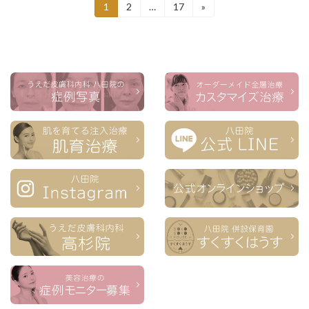
投
1
2
…
17
»
固
固
固
定
定
定
稿
ペ
ペ
ペ
ー
ー
ー
ナ
ジ
ジ
ジ
ビ
ゲ
ー
シ
ョ
ン