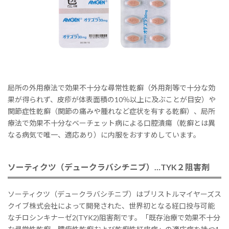
局所の外用療法で効果不十分な尋常性乾癬（外用剤等で十分な効
果が得られず、皮疹が体表面積の10％以上に及ぶことが目安）や
関節症性乾癬（関節の痛みや腫れなど症状を有する乾癬）、局所
療法で効果不十分なベーチェット病による口腔潰瘍（乾癬とは異
なる病気で唯一、適応あり）に内服をおすすめしています。
ソーティクツ（デュークラバシチニブ）…TYK２阻害剤
ソーティクツ（デュークラバシチニブ）はブリストルマイヤーズス
クイブ株式会社によって開発された、世界初となる経口投与可能
なチロシンキナーゼ2(TYK2)阻害剤です。「既存治療で効果不十分