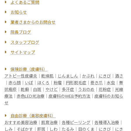
よくあるご質問
お知らせ
業者さまからのお問合せ
院長ブログ
スタッフブログ
サイトマップ
保険診療（皮膚科）
アトピー性皮膚炎
｜
乾燥肌
｜
じんましん
｜
かぶれ
｜
にきび
｜
酒さ
｜
赤ら顔
｜
いぼ
｜
ほくろ
｜
粉瘤
｜
円形脱毛症
｜
巻き爪
｜
水虫
｜
帯
状疱疹
｜
乾癬
｜
白斑
｜
やけど
｜
多汗症
｜
うおのめ
｜
花粉症
｜
光線
療法
｜
赤色LED光治療
｜
皮膚科のWEB予約方法
｜
皮膚科のお知ら
せ
自由診療（美容皮膚科）
おすすめ美容治療
｜
肌育治療
｜
各種ピーリング
｜
各種導入治療
｜
しみ
｜
そばかす
｜
肝斑
｜
しわ
｜
たるみ
｜
目のくま
｜
にきび
｜
にき