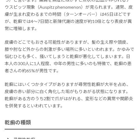
ウスピッツ現象（Auspitz phenomenon）が見られます。通常、皮
膚が生まれ変わるまでの時間（ターンオーバー）は45日ほどです
が、乾癬では4～7日間と新陳代謝の速度が約10倍となり表皮が異
常に増殖します。
皮膚のどこでもおきる可能性がありますが、髪の生え際や頭皮、
膝や肘など外からの刺激が多い場所に多いといわれます。かゆみで
悩むひとも多く、掻いてしまうと乾癬が悪化してしまいます。日
本人の300人に1人程度、中年の男性に多いのも特徴で、乾癬の患
者さんの約65%が男性です。
乾癬にはいくつかタイプがありますが尋常性乾癬が大半を占め、
皮膚の赤い部分に白く角化した垢がもりあがる状態になります。
乾癬がある方のうち2割で爪がはがれる、変形などの異常や関節炎
を併発するといわれています。
乾癬の種類