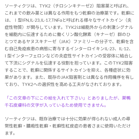
ソーティクツは、TYK2（チロシンキナーゼ2）阻害薬と呼ばれ、
これまでの飲み薬とは異なる作用をもつ乾癬の治療薬です。乾癬に
は、Ⅰ型IFN,IL-23,IL-17,TNFαと呼ばれる様々なサイトカイン（炎
症性物質）が関与しています。TYK2は細胞外からの刺激シグナル
を細胞内に伝達するために働くリン酸化酵素（キナーゼ）群のひ
とつであるヤヌスキナーゼ（JAK）ファミリーの分子で、乾癬を含
む自己免疫疾患の病態に寄与するインターロイキンIL-23、IL-12、
I 型インターフェロンなどの炎症性サイトカインの受容体に結合し
て下流にシグナルを伝達する役割を担っています。このTYK2阻害
することで、乾癬に関係するサイトカインを抑え、各種症状に効
果があります。また、既存のJAK阻害剤とは異なる作用機序を有し
ており、TYK2への選択性を高める工夫がなされております。
「この文章の下にこの絵を入れて下さい」とありましたが、巣鴨
千石皮膚科の文字が入っているため使用できません。
ソーティクツは、既存治療では十分に効果が得られない成人の尋
常性乾癬・膿疱性乾癬・乾癬性紅皮症の患者さまに使用いただけ
ます。