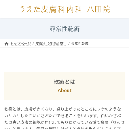
コ
ナ
ン
ビ
テ
ゲ
ン
ー
ツ
シ
尋常性乾癬
へ
ョ
ス
ン
キ
に
トップページ
皮膚科（保険診療）
尋常性乾癬
ッ
移
プ
動
乾癬とは
About
乾癬とは、皮膚が赤くなり、盛り上がったところにフケのような
カサカサした白いかさぶたができることをいいます。白いかさぶ
たは古い皮膚の細胞が角化してもりあがっている垢で鱗屑（りんせ
つ）と言います。鱗屑を無理にはがすと点状の出血がみられるア