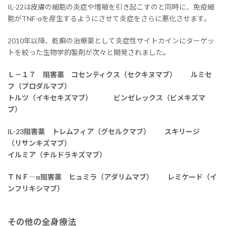
IL-22は皮膚の細胞の炎症や増殖を引き起こすのと同時に、免疫細
胞がTNF-αを産生するようにさせて炎症をさらに悪化させます。
2010年以降、乾癬の治療薬として炎症性サイトカインにターゲッ
トを絞った生物学的製剤が次々と開発されました。
Ｌ－１７ 阻害薬 コセンティクス（セクキヌマブ） ルミセ
フ（ブロダルマブ）
トルツ（イキセキズマブ） ビンゼレックス（ビメキズマ
ブ）
IL-23阻害薬 トレムフィア（グセルクマブ） スキリージ
（リサンキズマブ）
イルミア（チルドラキズマブ）
ＴＮＦ―α阻害薬 ヒュミラ（アダリムマブ） レミケード（イ
ンフリキシマブ）
その他の全身療法