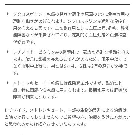
シクロスポリン：乾癬の発症や悪化の原因の1つに免疫作用の
過剰な働きがあげられます。シクロスポリンは過剰な免疫作
用を抑えるお薬です。主な副作用として血圧上昇､多毛、腎機
能障害などが報告されており、定期的な血圧測定と血液検査
が必要です。
レチノイド：ビタミンAの誘導体で、表皮の過剰な増殖を抑え
ます。胎児に影響を与えるおそれがあるため、服用中だけで
なく服用中止後も、男性は6ヵ月、女性は2年の避妊が必要で
す。
メトトレキセート：乾癬には保険適応外ですが、難治性乾
癬、特に関節症性乾癬に用いられます。長期使用では肝機能
障害が問題になります。
レチノイド、メトトレキセート、一部の生物的製剤による治療は
当院では行っておりませんのでご希望の方、治療をうけた方がよい
と思われるかたは紹介させていただきます。