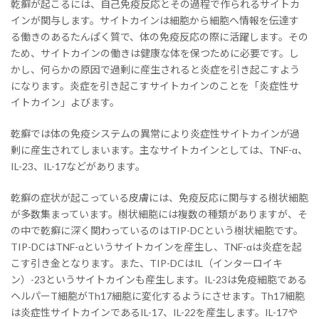
乾癬が起こるには、自己免疫反応とその過程で作られるサイトカ
インが関与します。サイトカインは細胞から細胞へ情報を伝達す
る働きのあるたんぱく質で、体の免疫反応の際に活躍します。その
ため、サイトカインの働きは健康な体を保つために必要です。し
かし、何らかの原因で過剰に産生されると炎症を引き起こすよう
になります。炎症を引き起こすサイトカインのことを「炎症性サ
イトカイン」よびます。
乾癬では体の免疫システムの異常により炎症性サイトカインが過
剰に産生されてしまいます。主なサイトカインとしては、TNF-α、
IL-23、IL-17などがあります。
乾癬の症状が起こっている皮膚には、免疫反応に関与する樹状細胞
が多数集まっています。樹状細胞には複数の種類がありますが、そ
の中で乾癬に深く関わっているのはTIP-DCという樹状細胞です。
TIP-DCはTNF-αというサイトカインを産生し、TNF-αは炎症を起
こす引き金となります。また、TIP-DCはIL（インターロイキ
ン）-23というサイトカインも産生します。IL-23は免疫細胞である
ヘルパーT細胞がTh17細胞に変化するようにさせます。Th17細胞
は炎症性サイトカインであるIL-17、IL-22を産生します。IL-17や