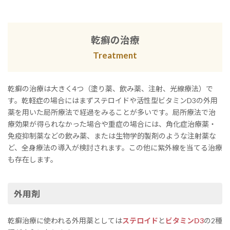
乾癬の治療
Treatment
乾癬の治療は大きく4つ（塗り薬、飲み薬、注射、光線療法）で
す。乾軽症の場合にはまずステロイドや活性型ビタミンD3の外用
薬を用いた局所療法で経過をみることが多いです。局所療法で治
療効果が得られなかった場合や重症の場合には、角化症治療薬・
免疫抑制薬などの飲み薬、または生物学的製剤のような注射薬な
ど、全身療法の導入が検討されます。この他に紫外線を当てる治療
も存在します。
外用剤
乾癬治療に使われる外用薬としては
ステロイド
と
ビタミンD3
の2種