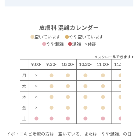
皮膚科 混雑カレンダー
●
空いています
●
やや空いています
●
やや混雑
●
混雑 ×休診
スクロールできます
9:00-
9:30-
10:00-
10:30-
11:00-
11:30-
12
×
月
●
●
●
●
●
×
水
●
●
●
●
●
×
木
●
●
●
●
●
×
金
●
●
●
●
●
土
●
●
●
●
●
●
イボ・ニキビ治療の方は「空いている」または「やや混雑」の日