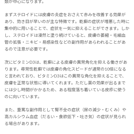
類が中心になります。
まずステロイドには皮膚の炎症をおさえて赤みを改善する効果が
あり、効き目が早いのが主な特徴です。乾癬の症状が増悪した時に
集中的に用いることで、症状を一気に抑えることができます。しか
し、ステロイドは漫然と塗り続けていると、皮膚の萎縮・毛細血
管の拡張・ニキビ・易感染性などの副作用があらわれることがあ
るので注意が必要です。
次にビタミンD3は、乾癬による皮膚の異常角化を抑える働きがあ
ります。尋常性乾癬では皮膚の角化スピードが通常の10倍になる
と言われており、ビタミンD3はこの異常な角化を抑えることで、
皮膚を正常な状態に導いてくれます。ただし薬の効果が出るまで
には少し時間がかかるため、ある程度落ち着いている皮疹に使う
のに向いています。
また、重篤な副作用として腎不全の症状（尿の減少・むくみ）や
高カルシウム血症（だるい・食欲低下・吐き気）の症状が見られ
る場合があります。