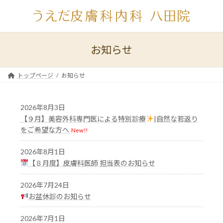
コ
ナ
ン
ビ
テ
ゲ
ン
ー
ツ
シ
お知らせ
へ
ョ
ス
ン
キ
に
トップページ
お知らせ
ッ
移
プ
動
2026年8月3日
【９月】美容外科専門医による特別診療
|自然な若返り
をご希望な方へ
New!!
2026年8月1日
【８月度】皮膚科医師 担当表のお知らせ
2026年7月24日
お盆休診のお知らせ
2026年7月1日