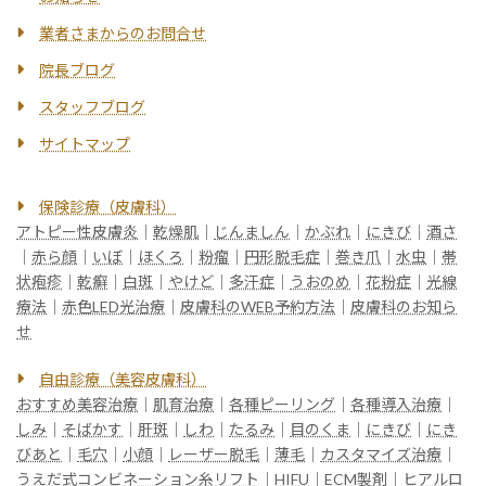
業者さまからのお問合せ
院長ブログ
スタッフブログ
サイトマップ
保険診療（皮膚科）
アトピー性皮膚炎
｜
乾燥肌
｜
じんましん
｜
かぶれ
｜
にきび
｜
酒さ
｜
赤ら顔
｜
いぼ
｜
ほくろ
｜
粉瘤
｜
円形脱毛症
｜
巻き爪
｜
水虫
｜
帯
状疱疹
｜
乾癬
｜
白斑
｜
やけど
｜
多汗症
｜
うおのめ
｜
花粉症
｜
光線
療法
｜
赤色LED光治療
｜
皮膚科のWEB予約方法
｜
皮膚科のお知ら
せ
自由診療（美容皮膚科）
おすすめ美容治療
｜
肌育治療
｜
各種ピーリング
｜
各種導入治療
｜
しみ
｜
そばかす
｜
肝斑
｜
しわ
｜
たるみ
｜
目のくま
｜
にきび
｜
にき
びあと
｜
毛穴
｜
小顔
｜
レーザー脱毛
｜
薄毛
｜
カスタマイズ治療
｜
うえだ式コンビネーション糸リフト
｜
HIFU
｜
ECM製剤
｜
ヒアルロ