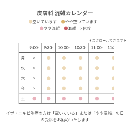
皮膚科 混雑カレンダー
●
空いています
●
やや空いています
●
やや混雑
●
混雑 ×休診
スクロールできます
9:00-
9:30-
10:00-
10:30-
11:00-
11:30-
12
×
月
●
●
●
●
●
×
水
●
●
●
●
●
×
木
●
●
●
●
●
×
金
●
●
●
●
●
土
●
●
●
●
●
●
イボ・ニキビ治療の方は「空いている」または「やや混雑」の日
の受診をお勧めいたします