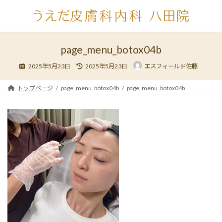
コ
ナ
ン
ビ
テ
ゲ
ン
ー
ツ
シ
page_menu_botox04b
へ
ョ
最
ス
ン
2025年5月23日
2025年5月23日
エスフィールド佐藤
終
キ
に
更
新
ッ
移
日
トップページ
page_menu_botox04b
page_menu_botox04b
時
プ
動
: