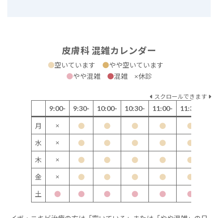
皮膚科 混雑カレンダー
●
空いています
●
やや空いています
●
やや混雑
●
混雑 ×休診
スクロールできます
9:00-
9:30-
10:00-
10:30-
11:00-
11:30-
12
×
月
●
●
●
●
●
×
水
●
●
●
●
●
×
木
●
●
●
●
●
×
金
●
●
●
●
●
土
●
●
●
●
●
●