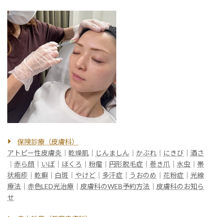
保険診療（皮膚科）
アトピー性皮膚炎
｜
乾燥肌
｜
じんましん
｜
かぶれ
｜
にきび
｜
酒さ
｜
赤ら顔
｜
いぼ
｜
ほくろ
｜
粉瘤
｜
円形脱毛症
｜
巻き爪
｜
水虫
｜
帯
状疱疹
｜
乾癬
｜
白斑
｜
やけど
｜
多汗症
｜
うおのめ
｜
花粉症
｜
光線
療法
｜
赤色LED光治療
｜
皮膚科のWEB予約方法
｜
皮膚科のお知ら
せ