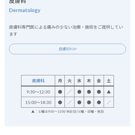
皮膚科
Dermatology
皮膚科専門医による痛みの少ない治療・施術をご提供してい
ます
皮膚科TOP
皮膚科
月
火
水
木
金
土
9:30～12:30
●
／
●
●
●
▲
15:00～18:30
●
／
●
●
●
／
▲：土曜は9:00～13:00 休診日/火曜・日曜・祝日