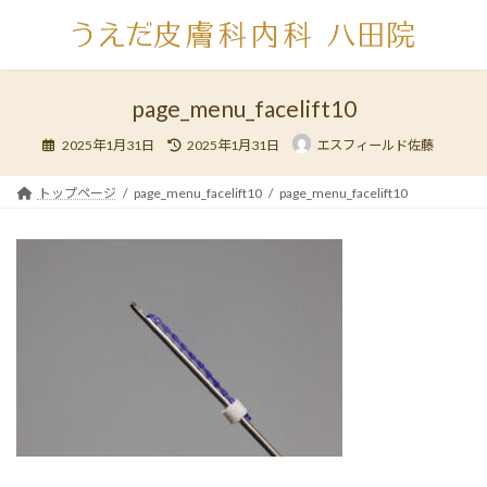
コ
ナ
ン
ビ
テ
ゲ
ン
ー
ツ
シ
page_menu_facelift10
へ
ョ
最
ス
ン
2025年1月31日
2025年1月31日
エスフィールド佐藤
終
キ
に
更
新
ッ
移
日
トップページ
page_menu_facelift10
page_menu_facelift10
時
プ
動
: