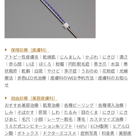
保険診療（皮膚科）
アトピー性皮膚炎
｜
乾燥肌
｜
じんましん
｜
かぶれ
｜
にきび
｜
酒さ
｜
赤ら顔
｜
いぼ
｜
ほくろ
｜
粉瘤
｜
円形脱毛症
｜
巻き爪
｜
水虫
｜
帯
状疱疹
｜
乾癬
｜
白斑
｜
やけど
｜
多汗症
｜
うおのめ
｜
花粉症
｜
光線
療法
｜
赤色LED光治療
｜
皮膚科のWEB予約方法
｜
皮膚科のお知ら
せ
自由診療（美容皮膚科）
おすすめ美容治療
｜
肌育治療
｜
各種ピーリング
｜
各種導入治療
｜
しみ
｜
そばかす
｜
肝斑
｜
しわ
｜
たるみ
｜
目のくま
｜
にきび
｜
にき
びあと
｜
毛穴
｜
小顔
｜
レーザー脱毛
｜
薄毛
｜
カスタマイズ治療
｜
うえだ式コンビネーション糸リフト
｜
HIFU
｜
ECM製剤
｜
ヒアルロ
ン酸
｜
ボトックス
｜
ドクターズコスメ
｜
症例写真
｜
料金表
｜
美容皮