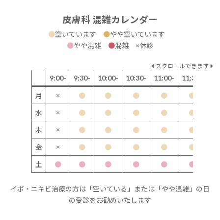
皮膚科 混雑カレンダー
●
空いています
●
やや空いています
●
やや混雑
●
混雑 ×休診
スクロールできます
9:00-
9:30-
10:00-
10:30-
11:00-
11:30-
12
×
月
●
●
●
●
●
×
水
●
●
●
●
●
×
木
●
●
●
●
●
×
金
●
●
●
●
●
土
●
●
●
●
●
●
イボ・ニキビ治療の方は「空いている」または「やや混雑」の日
の受診をお勧めいたします