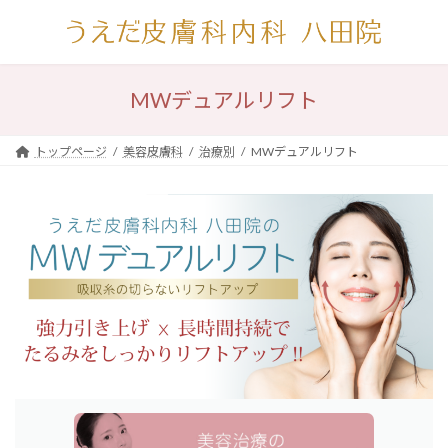
コ
ナ
ン
ビ
テ
ゲ
ン
ー
ツ
シ
MWデュアルリフト
へ
ョ
ス
ン
キ
に
トップページ
美容皮膚科
治療別
MWデュアルリフト
ッ
移
プ
動