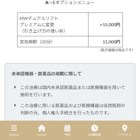
A
〜
E
オプションメニュー
MWデュアルリフト
プレミアムに変更
+55,000
円
（引き上げ力の強い糸）
笑気麻酔（30分）
11,000円
（表示価格は税込です）
未承認機器・医薬品の掲載に関して
この治療は国内未承認医薬品または医療機器を用いて
施術を行います。
この治療に用いる医薬品および医療機器は当院医師の
判断の元、個人輸入手続きを行ったものです。
この治療に用いる医薬品および医療機器と同一の成分
や性能を有する他の国内承認医薬品等はありません。
MENU
HOME
予約
診療時間
アクセス