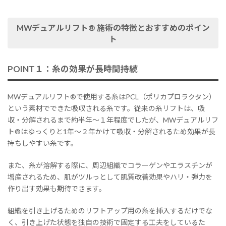
MWデュアルリフト® 施術の特徴とおすすめのポイン
ト
POINT１：糸の効果が長時間持続
MWデュアルリフト®で使用する糸はPCL（ポリカプロラクタン）
という素材でできた吸収される糸です。従来の糸リフトは、吸
収・分解されるまで約半年～１年程度でしたが、MWデュアルリフ
ト®はゆっくりと1年～２年かけて吸収・分解されるため効果が長
持ちしやすい糸です。
また、糸が溶解する際に、周辺組織でコラーゲンやエラスチンが
増産されるため、肌がツルっとして肌質改善効果やハリ・弾力を
作り出す効果も期待できます。
組織を引き上げるためのリフトアップ用の糸を挿入するだけでな
く、引き上げた状態を独自の技術で固定する工夫をしているた