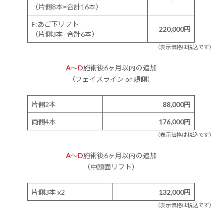
（片側8本=合計16本）
F
:あご下リフト
220,000
円
（片側3本=合計6本）
（表示価格は税込です）
A
〜
D
施術後6ヶ月以内の追加
（フェイスライン or 頬側）
片側2本
88,000
円
両側4本
176,000円
（表示価格は税込です）
A
〜
D
施術後6ヶ月以内の追加
（中顔面リフト）
片側3本 x2
132,000
円
（表示価格は税込です）