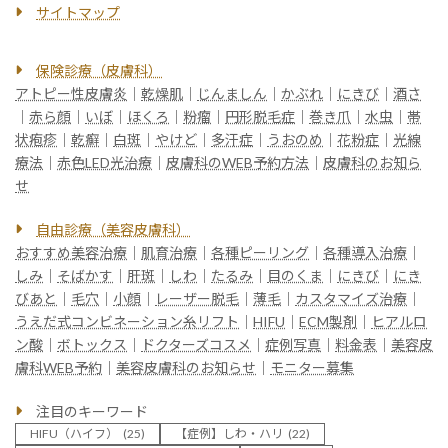
サイトマップ
保険診療（皮膚科）
アトピー性皮膚炎
｜
乾燥肌
｜
じんましん
｜
かぶれ
｜
にきび
｜
酒さ
｜
赤ら顔
｜
いぼ
｜
ほくろ
｜
粉瘤
｜
円形脱毛症
｜
巻き爪
｜
水虫
｜
帯
状疱疹
｜
乾癬
｜
白斑
｜
やけど
｜
多汗症
｜
うおのめ
｜
花粉症
｜
光線
療法
｜
赤色LED光治療
｜
皮膚科のWEB予約方法
｜
皮膚科のお知ら
せ
自由診療（美容皮膚科）
おすすめ美容治療
｜
肌育治療
｜
各種ピーリング
｜
各種導入治療
｜
しみ
｜
そばかす
｜
肝斑
｜
しわ
｜
たるみ
｜
目のくま
｜
にきび
｜
にき
びあと
｜
毛穴
｜
小顔
｜
レーザー脱毛
｜
薄毛
｜
カスタマイズ治療
｜
うえだ式コンビネーション糸リフト
｜
HIFU
｜
ECM製剤
｜
ヒアルロ
ン酸
｜
ボトックス
｜
ドクターズコスメ
｜
症例写真
｜
料金表
｜
美容皮
膚科WEB予約
｜
美容皮膚科のお知らせ
｜
モニター募集
注目のキーワード
HIFU（ハイフ）
(25)
【症例】しわ・ハリ
(22)