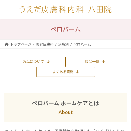
コ
ナ
ン
ビ
テ
ゲ
ン
ー
ツ
シ
ペロバーム
へ
ョ
ス
ン
キ
に
トップページ
美容皮膚科
治療別
ペロバーム
ッ
移
プ
動
製品について
製品一覧
よくある質問
ペロバーム ホームケアとは
About