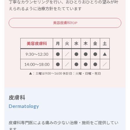
丁寧なカウンセリングを行い、おひとりおひとりの望みが叶
えられるように治療方針をたてています
美容皮膚科TOP
美容皮膚科
月
火
水
木
金
土
9:30～12:30
●
／
●
●
●
▲
14:00～18:00
●
／
●
●
●
／
▲：土曜は9:00～16:00 休診日：火曜・日曜・祝日
皮膚科
Dermatology
皮膚科専門医による痛みの少ない治療・施術をご提供してい
ます