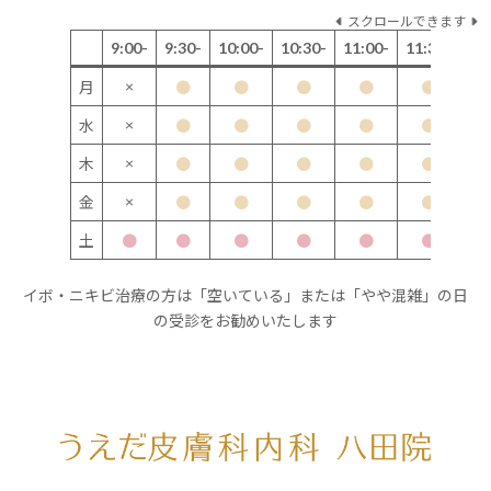
スクロールできます
9:00-
9:30-
10:00-
10:30-
11:00-
11:30-
12
×
月
●
●
●
●
●
×
水
●
●
●
●
●
×
木
●
●
●
●
●
×
金
●
●
●
●
●
土
●
●
●
●
●
●
イボ・ニキビ治療の方は「空いている」または「やや混雑」の日
の受診をお勧めいたします