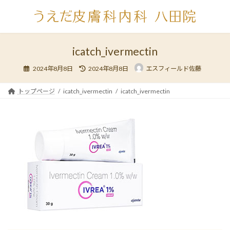
コ
ナ
ン
ビ
テ
ゲ
ン
ー
ツ
シ
icatch_ivermectin
へ
ョ
最
ス
ン
2024年8月8日
2024年8月8日
エスフィールド佐藤
終
キ
に
更
新
ッ
移
日
トップページ
icatch_ivermectin
icatch_ivermectin
時
プ
動
: