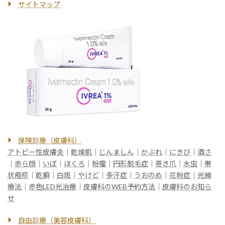
サイトマップ
保険診療（皮膚科）
アトピー性皮膚炎
｜
乾燥肌
｜
じんましん
｜
かぶれ
｜
にきび
｜
酒さ
｜
赤ら顔
｜
いぼ
｜
ほくろ
｜
粉瘤
｜
円形脱毛症
｜
巻き爪
｜
水虫
｜
帯
状疱疹
｜
乾癬
｜
白斑
｜
やけど
｜
多汗症
｜
うおのめ
｜
花粉症
｜
光線
療法
｜
赤色LED光治療
｜
皮膚科のWEB予約方法
｜
皮膚科のお知ら
せ
自由診療（美容皮膚科）