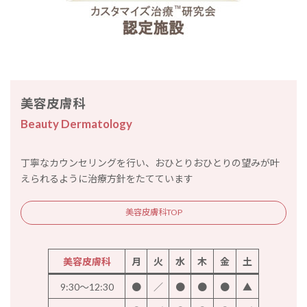
美容皮膚科
Beauty Dermatology
丁寧なカウンセリングを行い、おひとりおひとりの望みが叶
えられるように治療方針をたてています
美容皮膚科TOP
美容皮膚科
月
火
水
木
金
土
9:30～12:30
●
／
●
●
●
▲