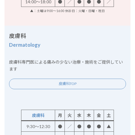
14:00～18:00
●
／
●
●
●
／
▲：土曜は9:00～16:00 休診日：火曜・日曜・祝日
皮膚科
Dermatology
皮膚科専門医による痛みの少ない治療・施術をご提供してい
ます
皮膚科TOP
皮膚科
月
火
水
木
金
土
9:30～12:30
●
／
●
●
●
▲