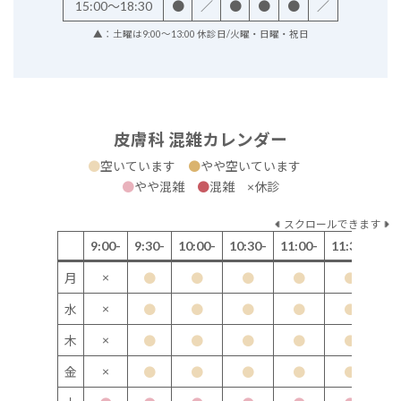
15:00～18:30
●
／
●
●
●
／
▲：土曜は9:00～13:00 休診日/火曜・日曜・祝日
皮膚科 混雑カレンダー
●
空いています
●
やや空いています
●
やや混雑
●
混雑 ×休診
スクロールできます
9:00-
9:30-
10:00-
10:30-
11:00-
11:30-
12
×
月
●
●
●
●
●
×
水
●
●
●
●
●
×
木
●
●
●
●
●
×
金
●
●
●
●
●