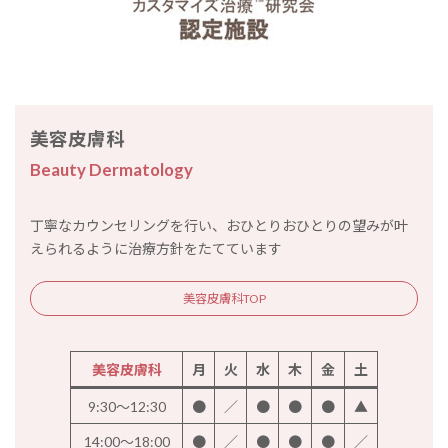
美容皮膚科
Beauty Dermatology
丁寧なカウンセリングを行い、おひとりおひとりの望みが叶
えられるように治療方針をたてています
美容皮膚科TOP
美容皮膚科
月
火
水
木
金
土
9:30～12:30
●
／
●
●
●
▲
14:00～18:00
●
／
●
●
●
／