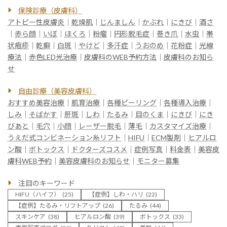
保険診療（皮膚科）
アトピー性皮膚炎
｜
乾燥肌
｜
じんましん
｜
かぶれ
｜
にきび
｜
酒さ
｜
赤ら顔
｜
いぼ
｜
ほくろ
｜
粉瘤
｜
円形脱毛症
｜
巻き爪
｜
水虫
｜
帯
状疱疹
｜
乾癬
｜
白斑
｜
やけど
｜
多汗症
｜
うおのめ
｜
花粉症
｜
光線
療法
｜
赤色LED光治療
｜
皮膚科のWEB予約方法
｜
皮膚科のお知ら
せ
自由診療（美容皮膚科）
おすすめ美容治療
｜
肌育治療
｜
各種ピーリング
｜
各種導入治療
｜
しみ
｜
そばかす
｜
肝斑
｜
しわ
｜
たるみ
｜
目のくま
｜
にきび
｜
にき
びあと
｜
毛穴
｜
小顔
｜
レーザー脱毛
｜
薄毛
｜
カスタマイズ治療
｜
うえだ式コンビネーション糸リフト
｜
HIFU
｜
ECM製剤
｜
ヒアルロ
ン酸
｜
ボトックス
｜
ドクターズコスメ
｜
症例写真
｜
料金表
｜
美容皮
膚科WEB予約
｜
美容皮膚科のお知らせ
｜
モニター募集
注目のキーワード
HIFU（ハイフ）
(25)
【症例】しわ・ハリ
(22)
【症例】たるみ・リフトアップ
(26)
たるみ
(44)
スキンケア
(38)
ヒアルロン酸
(39)
ボトックス
(33)