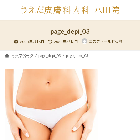
コ
ナ
ン
ビ
テ
ゲ
ン
ー
ツ
シ
page_depi_03
へ
ョ
最
ス
ン
2023年7月6日
2023年7月6日
エスフィールド佐藤
終
キ
に
更
新
ッ
移
日
トップページ
page_depi_03
page_depi_03
時
プ
動
: