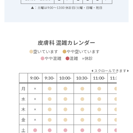
▲：土曜は9:00～13:00 休診日/火曜・日曜・祝日
皮膚科 混雑カレンダー
●
空いています
●
やや空いています
●
やや混雑
●
混雑 ×休診
スクロールできます
9:00-
9:30-
10:00-
10:30-
11:00-
11:30-
12
×
月
●
●
●
●
●
×
水
●
●
●
●
●
×
木
●
●
●
●
●
×
金
●
●
●
●
●
土
●
●
●
●
●
●