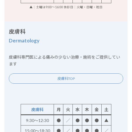
▲：土曜は9:00～16:00 休診日：火曜・日曜・祝日
皮膚科
Dermatology
皮膚科専門医による痛みの少ない治療・施術をご提供してい
ます
皮膚科TOP
皮膚科
月
火
水
木
金
土
9:30～12:30
●
／
●
●
●
▲
15:00～18:30
●
／
●
●
●
／