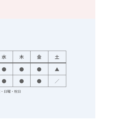
水
木
金
土
●
●
●
▲
●
●
●
／
火曜・日曜・祝日