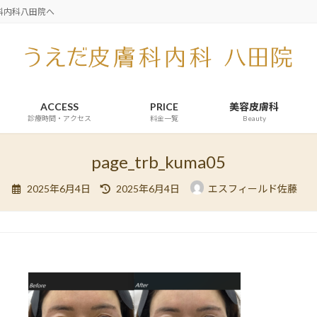
科内科八田院へ
ACCESS
PRICE
美容皮膚科
診療時間・アクセス
料金一覧
Beauty
page_trb_kuma05
最
2025年6月4日
2025年6月4日
エスフィールド佐藤
終
更
新
日
時
: