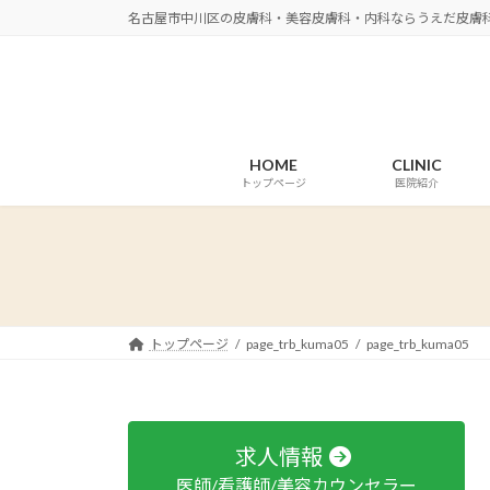
コ
ナ
名古屋市中川区の皮膚科・美容皮膚科・内科ならうえだ皮膚
ン
ビ
テ
ゲ
ン
ー
ツ
シ
へ
ョ
HOME
CLINIC
ス
ン
トップページ
医院紹介
キ
に
ッ
移
プ
動
トップページ
page_trb_kuma05
page_trb_kuma05
求人情報
医師/看護師/美容カウンセラー