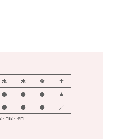
水
木
金
土
●
●
●
▲
●
●
●
／
火曜・日曜・祝日