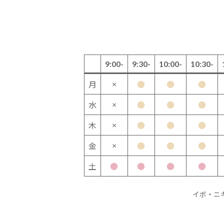
9:00-
9:30-
10:00-
10:30-
×
月
●
●
●
×
水
●
●
●
×
木
●
●
●
×
金
●
●
●
土
●
●
●
●
イボ・ニ