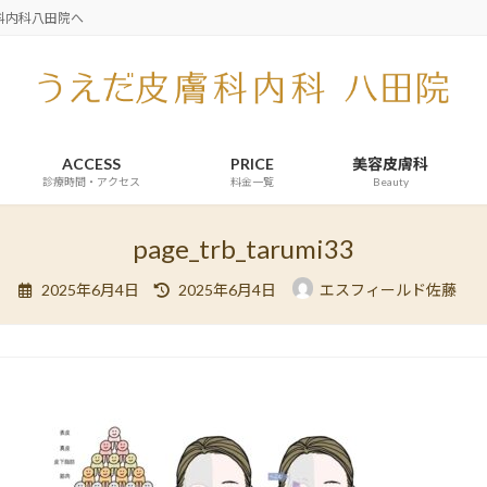
科内科八田院へ
ACCESS
PRICE
美容皮膚科
診療時間・アクセス
料金一覧
Beauty
page_trb_tarumi33
最
2025年6月4日
2025年6月4日
エスフィールド佐藤
終
更
新
日
時
: