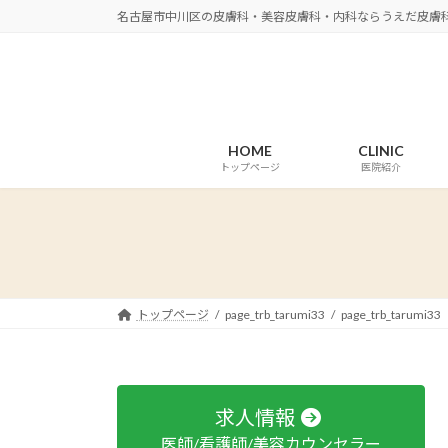
コ
ナ
名古屋市中川区の皮膚科・美容皮膚科・内科ならうえだ皮膚
ン
ビ
テ
ゲ
ン
ー
ツ
シ
へ
ョ
HOME
CLINIC
ス
ン
トップページ
医院紹介
キ
に
ッ
移
プ
動
トップページ
page_trb_tarumi33
page_trb_tarumi33
求人情報
医師/看護師/美容カウンセラー