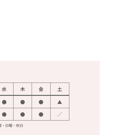
水
木
金
土
●
●
●
▲
●
●
●
／
火曜・日曜・祝日