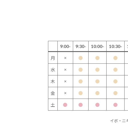
9:00-
9:30-
10:00-
10:30-
×
月
●
●
●
×
水
●
●
●
×
木
●
●
●
×
金
●
●
●
土
●
●
●
●
イボ・ニ