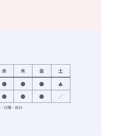
水
木
金
土
●
●
●
▲
●
●
●
／
火曜・日曜・祝日