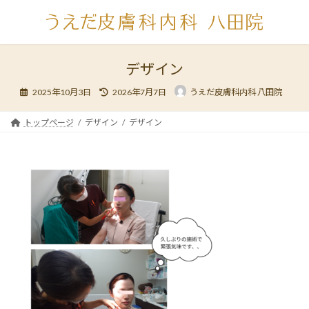
コ
ナ
ン
ビ
テ
ゲ
ン
ー
ツ
シ
デザイン
へ
ョ
最
ス
ン
2025年10月3日
2026年7月7日
うえだ皮膚科内科 八田院
終
キ
に
更
新
ッ
移
日
トップページ
デザイン
デザイン
時
プ
動
: