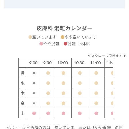
皮膚科 混雑カレンダー
●
空いています
●
やや空いています
●
やや混雑
●
混雑 ×休診
スクロールできます
9:00-
9:30-
10:00-
10:30-
11:00-
11:30-
12
×
月
●
●
●
●
●
×
水
●
●
●
●
●
×
木
●
●
●
●
●
×
金
●
●
●
●
●
土
●
●
●
●
●
●
イボ・ニキビ治療の方は「空いている」または「やや混雑」の日