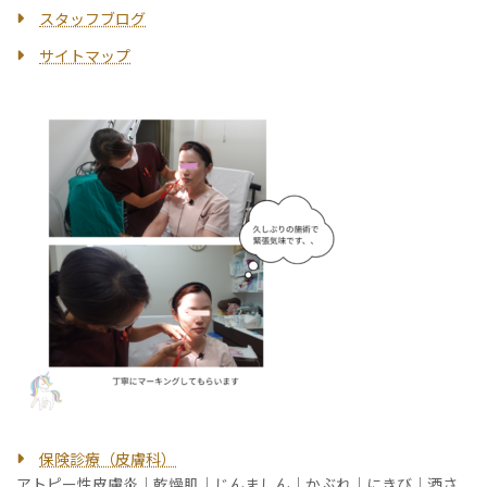
スタッフブログ
サイトマップ
保険診療（皮膚科）
アトピー性皮膚炎
｜
乾燥肌
｜
じんましん
｜
かぶれ
｜
にきび
｜
酒さ