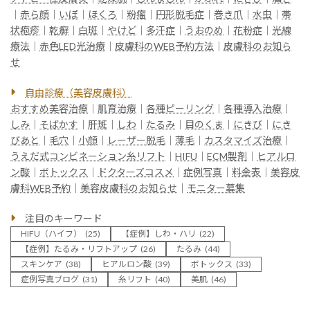
｜
赤ら顔
｜
いぼ
｜
ほくろ
｜
粉瘤
｜
円形脱毛症
｜
巻き爪
｜
水虫
｜
帯
状疱疹
｜
乾癬
｜
白斑
｜
やけど
｜
多汗症
｜
うおのめ
｜
花粉症
｜
光線
療法
｜
赤色LED光治療
｜
皮膚科のWEB予約方法
｜
皮膚科のお知ら
せ
自由診療（美容皮膚科）
おすすめ美容治療
｜
肌育治療
｜
各種ピーリング
｜
各種導入治療
｜
しみ
｜
そばかす
｜
肝斑
｜
しわ
｜
たるみ
｜
目のくま
｜
にきび
｜
にき
びあと
｜
毛穴
｜
小顔
｜
レーザー脱毛
｜
薄毛
｜
カスタマイズ治療
｜
うえだ式コンビネーション糸リフト
｜
HIFU
｜
ECM製剤
｜
ヒアルロ
ン酸
｜
ボトックス
｜
ドクターズコスメ
｜
症例写真
｜
料金表
｜
美容皮
膚科WEB予約
｜
美容皮膚科のお知らせ
｜
モニター募集
注目のキーワード
HIFU（ハイフ）
(25)
【症例】しわ・ハリ
(22)
【症例】たるみ・リフトアップ
(26)
たるみ
(44)
スキンケア
(38)
ヒアルロン酸
(39)
ボトックス
(33)
症例写真ブログ
(31)
糸リフト
(40)
美肌
(46)