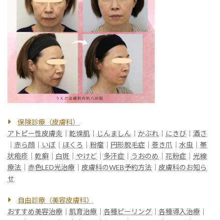
保険診療（皮膚科）
アトピー性皮膚炎
｜
乾燥肌
｜
じんましん
｜
かぶれ
｜
にきび
｜
酒さ
｜
赤ら顔
｜
いぼ
｜
ほくろ
｜
粉瘤
｜
円形脱毛症
｜
巻き爪
｜
水虫
｜
帯
状疱疹
｜
乾癬
｜
白斑
｜
やけど
｜
多汗症
｜
うおのめ
｜
花粉症
｜
光線
療法
｜
赤色LED光治療
｜
皮膚科のWEB予約方法
｜
皮膚科のお知ら
せ
自由診療（美容皮膚科）
おすすめ美容治療
｜
肌育治療
｜
各種ピーリング
｜
各種導入治療
｜