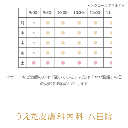
スクロールできます
9:00-
9:30-
10:00-
10:30-
11:00-
11:30-
12
×
月
●
●
●
●
●
×
水
●
●
●
●
●
×
木
●
●
●
●
●
×
金
●
●
●
●
●
土
●
●
●
●
●
●
イボ・ニキビ治療の方は「空いている」または「やや混雑」の日
の受診をお勧めいたします