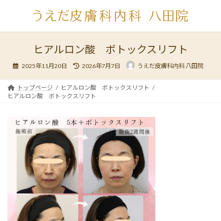
コ
ナ
ン
ビ
テ
ゲ
ン
ー
ツ
シ
ヒアルロン酸 ボトックスリフト
へ
ョ
最
ス
ン
2025年11月20日
2026年7月7日
うえだ皮膚科内科 八田院
終
キ
に
更
新
ッ
移
日
トップページ
ヒアルロン酸 ボトックスリフト
時
プ
動
ヒアルロン酸 ボトックスリフト
: