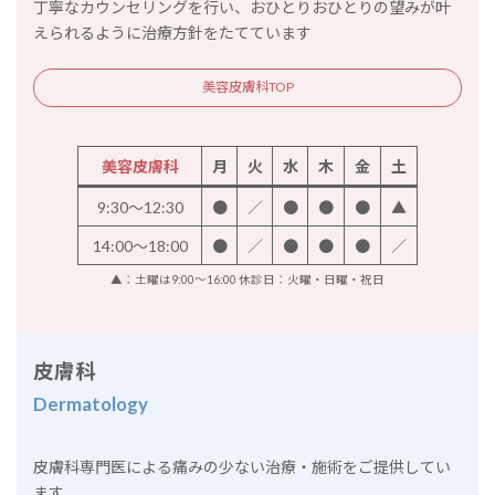
丁寧なカウンセリングを行い、おひとりおひとりの望みが叶
えられるように治療方針をたてています
美容皮膚科TOP
美容皮膚科
月
火
水
木
金
土
9:30～12:30
●
／
●
●
●
▲
14:00～18:00
●
／
●
●
●
／
▲：土曜は9:00～16:00 休診日：火曜・日曜・祝日
皮膚科
Dermatology
皮膚科専門医による痛みの少ない治療・施術をご提供してい
ます