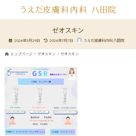
コ
ナ
ン
ビ
テ
ゲ
ン
ー
ツ
シ
ゼオスキン
へ
ョ
最
ス
ン
2026年5月29日
2026年7月7日
うえだ皮膚科内科 八田院
終
キ
に
更
新
ッ
移
日
トップページ
ゼオスキン
ゼオスキン
時
プ
動
: