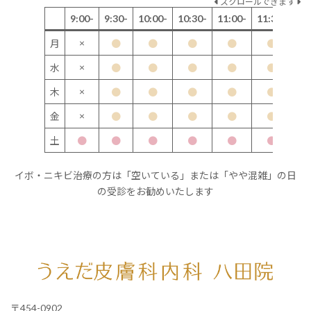
スクロールできます
9:00-
9:30-
10:00-
10:30-
11:00-
11:30-
12
×
月
●
●
●
●
●
×
水
●
●
●
●
●
×
木
●
●
●
●
●
×
金
●
●
●
●
●
土
●
●
●
●
●
●
イボ・ニキビ治療の方は「空いている」または「やや混雑」の日
の受診をお勧めいたします
〒454-0902