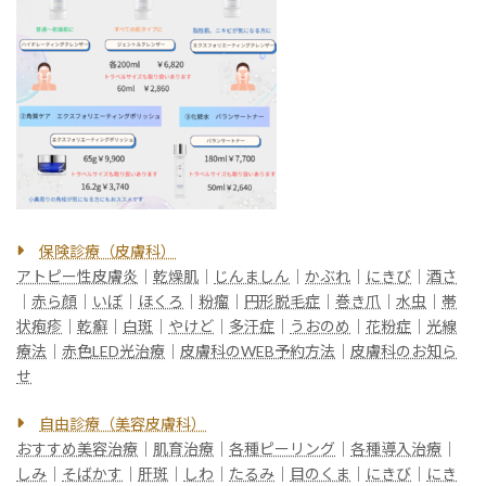
保険診療（皮膚科）
アトピー性皮膚炎
｜
乾燥肌
｜
じんましん
｜
かぶれ
｜
にきび
｜
酒さ
｜
赤ら顔
｜
いぼ
｜
ほくろ
｜
粉瘤
｜
円形脱毛症
｜
巻き爪
｜
水虫
｜
帯
状疱疹
｜
乾癬
｜
白斑
｜
やけど
｜
多汗症
｜
うおのめ
｜
花粉症
｜
光線
療法
｜
赤色LED光治療
｜
皮膚科のWEB予約方法
｜
皮膚科のお知ら
せ
自由診療（美容皮膚科）
おすすめ美容治療
｜
肌育治療
｜
各種ピーリング
｜
各種導入治療
｜
しみ
｜
そばかす
｜
肝斑
｜
しわ
｜
たるみ
｜
目のくま
｜
にきび
｜
にき