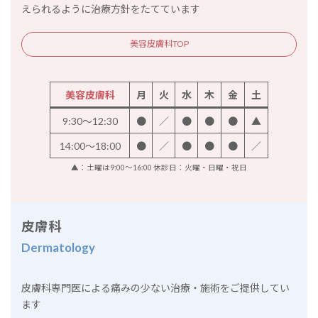
えられるように治療方針をたてています
美容皮膚科TOP
美容皮膚科
月
火
水
木
金
土
9:30～12:30
●
／
●
●
●
▲
14:00～18:00
●
／
●
●
●
／
▲：土曜は9:00～16:00 休診日：火曜・日曜・祝日
皮膚科
Dermatology
皮膚科専門医による痛みの少ない治療・施術をご提供してい
ます