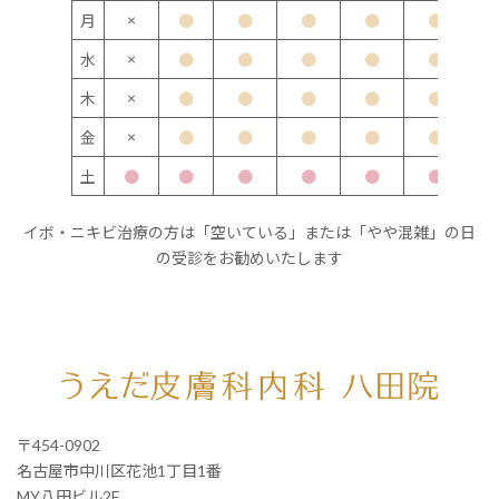
×
月
●
●
●
●
●
×
水
●
●
●
●
●
×
木
●
●
●
●
●
×
金
●
●
●
●
●
土
●
●
●
●
●
●
イボ・ニキビ治療の方は「空いている」または「やや混雑」の日
の受診をお勧めいたします
〒454-0902
名古屋市中川区花池1丁目1番
MY八田ビル2F