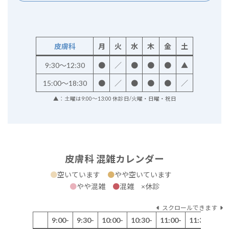
皮膚科
月
火
水
木
金
土
9:30～12:30
●
／
●
●
●
▲
15:00～18:30
●
／
●
●
●
／
▲：土曜は9:00～13:00 休診日/火曜・日曜・祝日
皮膚科 混雑カレンダー
●
空いています
●
やや空いています
●
やや混雑
●
混雑 ×休診
スクロールできます
9:00-
9:30-
10:00-
10:30-
11:00-
11:30-
12