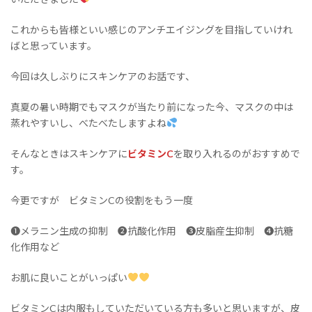
これからも皆様といい感じのアンチエイジングを目指していけれ
ばと思っています。
今回は久しぶりにスキンケアのお話です、
真夏の暑い時期でもマスクが当たり前になった今、マスクの中は
蒸れやすいし、べたべたしますよね
そんなときはスキンケアに
ビタミンC
を取り入れるのがおすすめで
す。
今更ですが ビタミンCの役割をもう一度
❶メラニン生成の抑制 ➋抗酸化作用 ❸皮脂産生抑制 ❹抗糖
化作用など
お肌に良いことがいっぱい
ビタミンCは内服もしていただいている方も多いと思いますが、皮