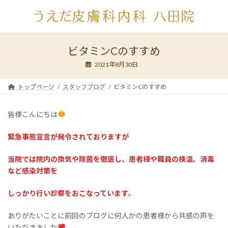
コ
ナ
ン
ビ
テ
ゲ
ン
ー
ツ
シ
ビタミンCのすすめ
へ
ョ
2021年8月30日
ス
ン
キ
に
ッ
移
トップページ
スタッフブログ
ビタミンCのすすめ
プ
動
皆様こんにちは
緊急事態宣言が発令されておりますが
当院では院内の換気や除菌を徹底し、患者様や職員の検温、消毒
など感染対策を
しっかり行い診察をおこなっています
。
ありがたいことに前回のブログに何人かの患者様から共感の声を
いただきました