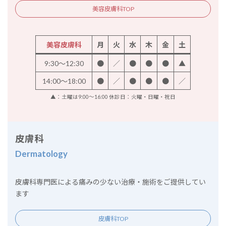
美容皮膚科TOP
美容皮膚科
月
火
水
木
金
土
9:30～12:30
●
／
●
●
●
▲
14:00～18:00
●
／
●
●
●
／
▲：土曜は9:00～16:00 休診日：火曜・日曜・祝日
皮膚科
Dermatology
皮膚科専門医による痛みの少ない治療・施術をご提供してい
ます
皮膚科TOP