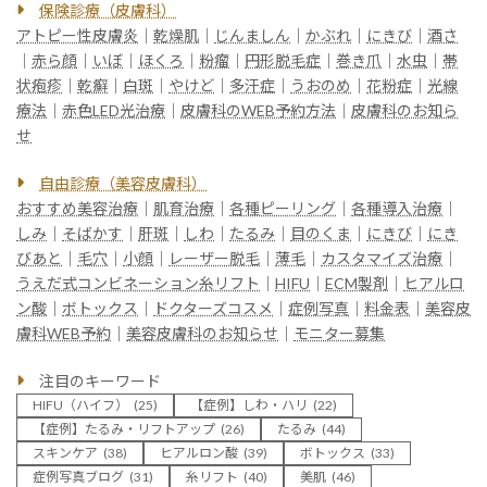
保険診療（皮膚科）
アトピー性皮膚炎
｜
乾燥肌
｜
じんましん
｜
かぶれ
｜
にきび
｜
酒さ
｜
赤ら顔
｜
いぼ
｜
ほくろ
｜
粉瘤
｜
円形脱毛症
｜
巻き爪
｜
水虫
｜
帯
状疱疹
｜
乾癬
｜
白斑
｜
やけど
｜
多汗症
｜
うおのめ
｜
花粉症
｜
光線
療法
｜
赤色LED光治療
｜
皮膚科のWEB予約方法
｜
皮膚科のお知ら
せ
自由診療（美容皮膚科）
おすすめ美容治療
｜
肌育治療
｜
各種ピーリング
｜
各種導入治療
｜
しみ
｜
そばかす
｜
肝斑
｜
しわ
｜
たるみ
｜
目のくま
｜
にきび
｜
にき
びあと
｜
毛穴
｜
小顔
｜
レーザー脱毛
｜
薄毛
｜
カスタマイズ治療
｜
うえだ式コンビネーション糸リフト
｜
HIFU
｜
ECM製剤
｜
ヒアルロ
ン酸
｜
ボトックス
｜
ドクターズコスメ
｜
症例写真
｜
料金表
｜
美容皮
膚科WEB予約
｜
美容皮膚科のお知らせ
｜
モニター募集
注目のキーワード
HIFU（ハイフ）
(25)
【症例】しわ・ハリ
(22)
【症例】たるみ・リフトアップ
(26)
たるみ
(44)
スキンケア
(38)
ヒアルロン酸
(39)
ボトックス
(33)
症例写真ブログ
(31)
糸リフト
(40)
美肌
(46)