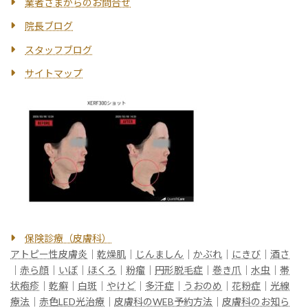
業者さまからのお問合せ
院長ブログ
スタッフブログ
サイトマップ
保険診療（皮膚科）
アトピー性皮膚炎
｜
乾燥肌
｜
じんましん
｜
かぶれ
｜
にきび
｜
酒さ
｜
赤ら顔
｜
いぼ
｜
ほくろ
｜
粉瘤
｜
円形脱毛症
｜
巻き爪
｜
水虫
｜
帯
状疱疹
｜
乾癬
｜
白斑
｜
やけど
｜
多汗症
｜
うおのめ
｜
花粉症
｜
光線
療法
｜
赤色LED光治療
｜
皮膚科のWEB予約方法
｜
皮膚科のお知ら