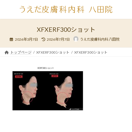
コ
ナ
ン
ビ
テ
ゲ
ン
ー
ツ
シ
XFXERF300ショット
へ
ョ
最
ス
ン
2026年3月7日
2026年7月7日
うえだ皮膚科内科 八田院
終
キ
に
更
新
ッ
移
日
トップページ
XFXERF300ショット
XFXERF300ショット
時
プ
動
: