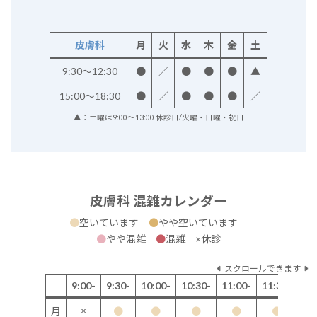
皮膚科
月
火
水
木
金
土
9:30～12:30
●
／
●
●
●
▲
15:00～18:30
●
／
●
●
●
／
▲：土曜は9:00～13:00 休診日/火曜・日曜・祝日
皮膚科 混雑カレンダー
●
空いています
●
やや空いています
●
やや混雑
●
混雑 ×休診
スクロールできます
9:00-
9:30-
10:00-
10:30-
11:00-
11:30-
12
×
月
●
●
●
●
●