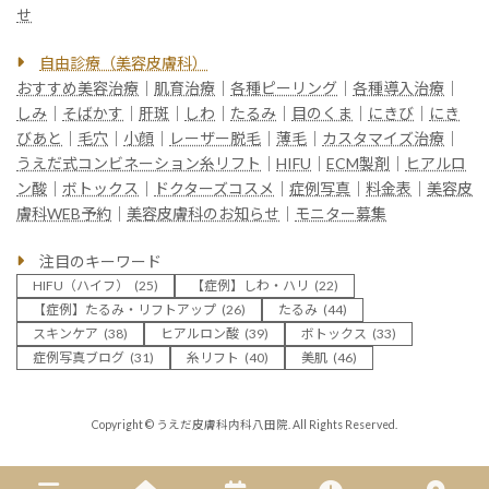
せ
自由診療（美容皮膚科）
おすすめ美容治療
｜
肌育治療
｜
各種ピーリング
｜
各種導入治療
｜
しみ
｜
そばかす
｜
肝斑
｜
しわ
｜
たるみ
｜
目のくま
｜
にきび
｜
にき
びあと
｜
毛穴
｜
小顔
｜
レーザー脱毛
｜
薄毛
｜
カスタマイズ治療
｜
うえだ式コンビネーション糸リフト
｜
HIFU
｜
ECM製剤
｜
ヒアルロ
ン酸
｜
ボトックス
｜
ドクターズコスメ
｜
症例写真
｜
料金表
｜
美容皮
膚科WEB予約
｜
美容皮膚科のお知らせ
｜
モニター募集
注目のキーワード
HIFU（ハイフ）
(25)
【症例】しわ・ハリ
(22)
【症例】たるみ・リフトアップ
(26)
たるみ
(44)
スキンケア
(38)
ヒアルロン酸
(39)
ボトックス
(33)
症例写真ブログ
(31)
糸リフト
(40)
美肌
(46)
Copyright © うえだ皮膚科内科八田院. All Rights Reserved.