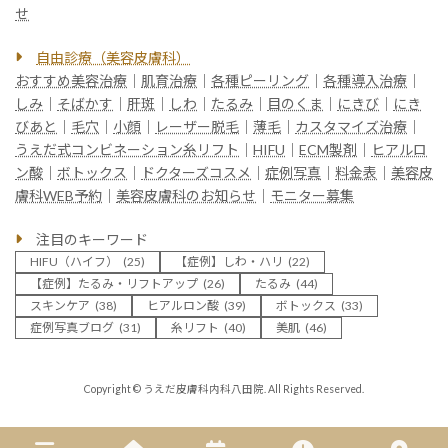
せ
自由診療（美容皮膚科）
おすすめ美容治療
｜
肌育治療
｜
各種ピーリング
｜
各種導入治療
｜
しみ
｜
そばかす
｜
肝斑
｜
しわ
｜
たるみ
｜
目のくま
｜
にきび
｜
にき
びあと
｜
毛穴
｜
小顔
｜
レーザー脱毛
｜
薄毛
｜
カスタマイズ治療
｜
うえだ式コンビネーション糸リフト
｜
HIFU
｜
ECM製剤
｜
ヒアルロ
ン酸
｜
ボトックス
｜
ドクターズコスメ
｜
症例写真
｜
料金表
｜
美容皮
膚科WEB予約
｜
美容皮膚科のお知らせ
｜
モニター募集
注目のキーワード
HIFU（ハイフ）
(25)
【症例】しわ・ハリ
(22)
【症例】たるみ・リフトアップ
(26)
たるみ
(44)
スキンケア
(38)
ヒアルロン酸
(39)
ボトックス
(33)
症例写真ブログ
(31)
糸リフト
(40)
美肌
(46)
Copyright © うえだ皮膚科内科八田院. All Rights Reserved.