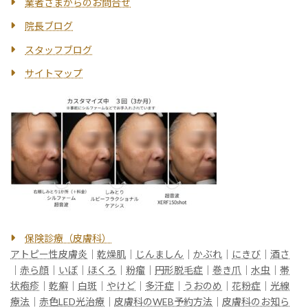
業者さまからのお問合せ
院長ブログ
スタッフブログ
サイトマップ
保険診療（皮膚科）
アトピー性皮膚炎
｜
乾燥肌
｜
じんましん
｜
かぶれ
｜
にきび
｜
酒さ
｜
赤ら顔
｜
いぼ
｜
ほくろ
｜
粉瘤
｜
円形脱毛症
｜
巻き爪
｜
水虫
｜
帯
状疱疹
｜
乾癬
｜
白斑
｜
やけど
｜
多汗症
｜
うおのめ
｜
花粉症
｜
光線
療法
｜
赤色LED光治療
｜
皮膚科のWEB予約方法
｜
皮膚科のお知ら