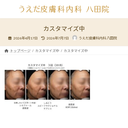
コ
ナ
ン
ビ
テ
ゲ
ン
ー
ツ
シ
カスタマイズ中
へ
ョ
最
ス
ン
2026年4月17日
2026年7月7日
うえだ皮膚科内科 八田院
終
キ
に
更
新
ッ
移
日
トップページ
カスタマイズ中
カスタマイズ中
時
プ
動
: