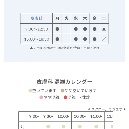
皮膚科
月
火
水
木
金
土
9:30～12:30
●
／
●
●
●
▲
15:00～18:30
●
／
●
●
●
／
▲：土曜は9:00～13:00 休診日/火曜・日曜・祝日
皮膚科 混雑カレンダー
●
空いています
●
やや空いています
●
やや混雑
●
混雑 ×休診
スクロールできます
9:00-
9:30-
10:00-
10:30-
11:00-
11:30-
12
×
月
●
●
●
●
●