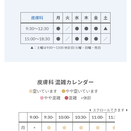
皮膚科
月
火
水
木
金
土
9:30～12:30
●
／
●
●
●
▲
15:00～18:30
●
／
●
●
●
／
▲：土曜は9:00～13:00 休診日/火曜・日曜・祝日
皮膚科 混雑カレンダー
●
空いています
●
やや空いています
●
やや混雑
●
混雑 ×休診
スクロールできます
9:00-
9:30-
10:00-
10:30-
11:00-
11:30-
12
×
月
●
●
●
●
●