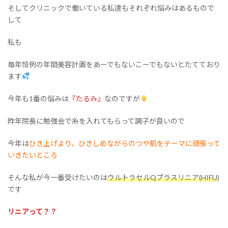
そしてクリニックで働いている私達もそれぞれ悩みはあるもので
して
私も
毎年恒例の年間美容計画をあーでもないこーでもないとたてており
ます
今年も1番の悩みは
『たるみ』
なのですが
昨年院長に勉強会で糸を入れてもらって調子が良いので
今年は
ひき上げより、ひきしめながらのつや肌をテーマに頑張って
いきたいところ
そんな私が今一番受けたいのは
ウルトラセルQプラスリニア(HIFU
)
です
リニアって？？