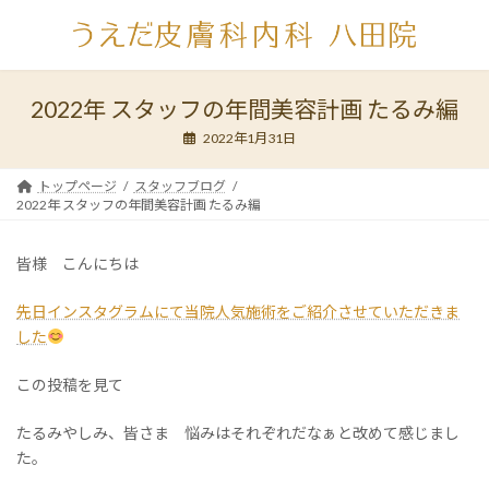
コ
ナ
ン
ビ
テ
ゲ
ン
ー
ツ
シ
2022年 スタッフの年間美容計画 たるみ編
へ
ョ
2022年1月31日
ス
ン
キ
に
ッ
移
トップページ
スタッフブログ
2022年 スタッフの年間美容計画 たるみ編
プ
動
皆様 こんにちは
先日インスタグラムにて当院人気施術をご紹介させていただきま
した
この投稿を見て
たるみやしみ、皆さま 悩みはそれぞれだなぁと改めて感じまし
た。