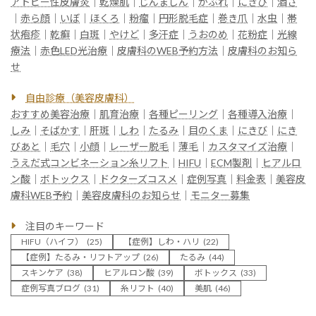
アトピー性皮膚炎
｜
乾燥肌
｜
じんましん
｜
かぶれ
｜
にきび
｜
酒さ
｜
赤ら顔
｜
いぼ
｜
ほくろ
｜
粉瘤
｜
円形脱毛症
｜
巻き爪
｜
水虫
｜
帯
状疱疹
｜
乾癬
｜
白斑
｜
やけど
｜
多汗症
｜
うおのめ
｜
花粉症
｜
光線
療法
｜
赤色LED光治療
｜
皮膚科のWEB予約方法
｜
皮膚科のお知ら
せ
自由診療（美容皮膚科）
おすすめ美容治療
｜
肌育治療
｜
各種ピーリング
｜
各種導入治療
｜
しみ
｜
そばかす
｜
肝斑
｜
しわ
｜
たるみ
｜
目のくま
｜
にきび
｜
にき
びあと
｜
毛穴
｜
小顔
｜
レーザー脱毛
｜
薄毛
｜
カスタマイズ治療
｜
うえだ式コンビネーション糸リフト
｜
HIFU
｜
ECM製剤
｜
ヒアルロ
ン酸
｜
ボトックス
｜
ドクターズコスメ
｜
症例写真
｜
料金表
｜
美容皮
膚科WEB予約
｜
美容皮膚科のお知らせ
｜
モニター募集
注目のキーワード
HIFU（ハイフ）
(25)
【症例】しわ・ハリ
(22)
【症例】たるみ・リフトアップ
(26)
たるみ
(44)
スキンケア
(38)
ヒアルロン酸
(39)
ボトックス
(33)
症例写真ブログ
(31)
糸リフト
(40)
美肌
(46)