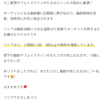
※二重顎やフェイスラインのたるみといったお悩みに最適！
ターゲットになる脂肪層に広範囲に熱が伝わり、脂肪燃焼を促
進、効率的に対外に排出させます
リニアは脂肪溶解に十分な温度58℃前後でターゲットを熱するた
め痛みもマイルドです
リニアは２，３週間に1回 3回以上の施術を推奨しています。
顎下の脂肪やフェイスラインのもたつきが気になる方や、小顔に
なりたい方
糸リフトをしたけれど、まだもう少し脂肪が気になる方に（←私
です
）
おすすめです
リニアでひきしめつつ