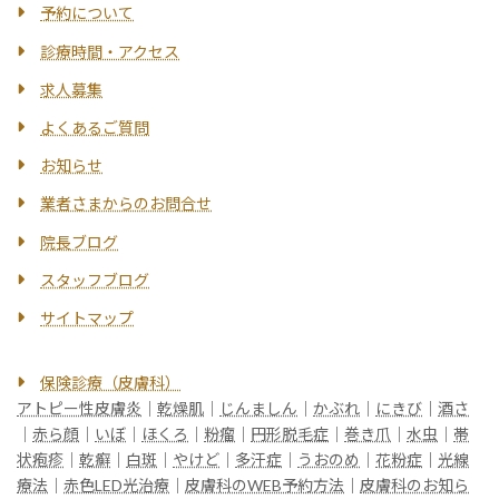
予約について
診療時間・アクセス
求人募集
よくあるご質問
お知らせ
業者さまからのお問合せ
院長ブログ
スタッフブログ
サイトマップ
保険診療（皮膚科）
アトピー性皮膚炎
｜
乾燥肌
｜
じんましん
｜
かぶれ
｜
にきび
｜
酒さ
｜
赤ら顔
｜
いぼ
｜
ほくろ
｜
粉瘤
｜
円形脱毛症
｜
巻き爪
｜
水虫
｜
帯
状疱疹
｜
乾癬
｜
白斑
｜
やけど
｜
多汗症
｜
うおのめ
｜
花粉症
｜
光線
療法
｜
赤色LED光治療
｜
皮膚科のWEB予約方法
｜
皮膚科のお知ら