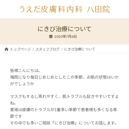
コ
ナ
ン
ビ
テ
ゲ
ン
ー
ツ
シ
にきび治療について
へ
ョ
2020年7月6日
ス
ン
キ
に
ッ
移
トップページ
スタッフブログ
にきび治療について
プ
動
皆様こんにちは。
梅雨になり毎日じめじめとしたこの季節、お肌の状態はいか
がでしょうか
マスクもするし蒸れやすく、肌トラブルも起きやすいですよ
ね。
夏場は皮膚のトラブルが1番多い季節で患者様も多くなる季
節です
その中でも多いご相談『にきび治療』についてお話します。