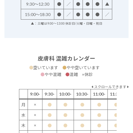
9:30～12:30
●
／
●
●
●
▲
15:00～18:30
●
／
●
●
●
／
▲：土曜は9:00～13:00 休診日/火曜・日曜・祝日
皮膚科 混雑カレンダー
●
空いています
●
やや空いています
●
やや混雑
●
混雑 ×休診
スクロールできます
9:00-
9:30-
10:00-
10:30-
11:00-
11:30-
12
×
月
●
●
●
●
●
×
水
●
●
●
●
●
×
木
●
●
●
●
●