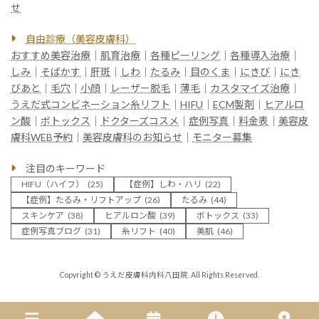
せ
自由診療（美容皮膚科）
おすすめ美容治療
｜
肌育治療
｜
各種ピーリング
｜
各種導入治療
｜
しみ
｜
そばかす
｜
肝斑
｜
しわ
｜
たるみ
｜
目のくま
｜
にきび
｜
にき
びあと
｜
毛穴
｜
小顔
｜
レーザー脱毛
｜
薄毛
｜
カスタマイズ治療
｜
うえだ式コンビネーション糸リフト
｜
HIFU
｜
ECM製剤
｜
ヒアルロ
ン酸
｜
ボトックス
｜
ドクターズコスメ
｜
症例写真
｜
料金表
｜
美容皮
膚科WEB予約
｜
美容皮膚科のお知らせ
｜
モニター募集
注目のキーワード
HIFU（ハイフ）
(25)
【症例】しわ・ハリ
(22)
【症例】たるみ・リフトアップ
(26)
たるみ
(44)
スキンケア
(38)
ヒアルロン酸
(39)
ボトックス
(33)
症例写真ブログ
(31)
糸リフト
(40)
美肌
(46)
Copyright © うえだ皮膚科内科八田院. All Rights Reserved.