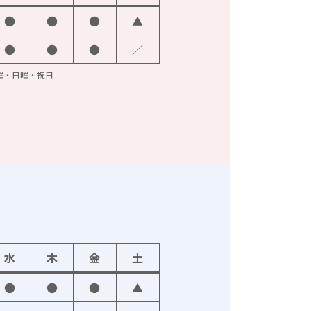
●
●
●
▲
●
●
●
／
火曜・日曜・祝日
水
木
金
土
●
●
●
▲