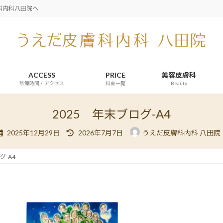
科内科八田院へ
ACCESS
PRICE
美容皮膚科
診療時間・アクセス
料金一覧
Beauty
2025 年末ブログ-A4
最
2025年12月29日
2026年7月7日
うえだ皮膚科内科 八田院
終
更
新
日
グ-A4
時
: