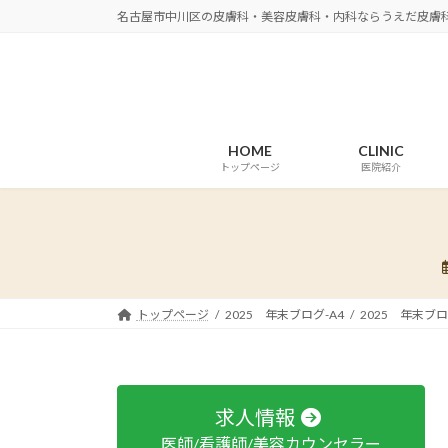
コ
ナ
名古屋市中川区の皮膚科・美容皮膚科・内科ならうえだ皮膚
ン
ビ
テ
ゲ
ン
ー
ツ
シ
へ
ョ
HOME
CLINIC
ス
ン
トップページ
医院紹介
キ
に
ッ
移
プ
動
トップページ
2025 年末ブログ-A4
2025 年末ブロ
求人情報
医師/看護師/美容カウンセラー