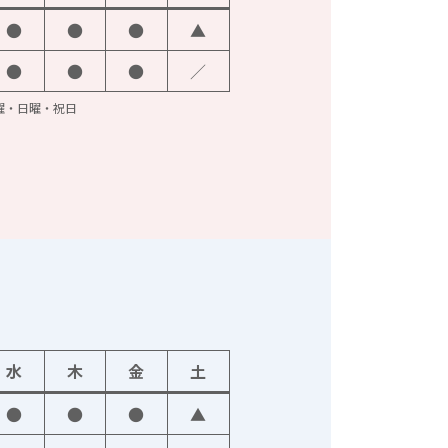
●
●
●
▲
●
●
●
／
火曜・日曜・祝日
水
木
金
土
●
●
●
▲