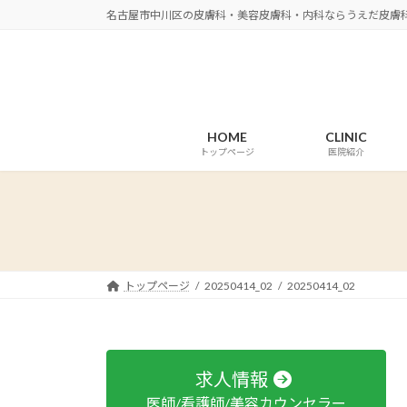
コ
ナ
名古屋市中川区の皮膚科・美容皮膚科・内科ならうえだ皮膚
ン
ビ
テ
ゲ
ン
ー
ツ
シ
へ
ョ
HOME
CLINIC
ス
ン
トップページ
医院紹介
キ
に
ッ
移
プ
動
トップページ
20250414_02
20250414_02
求人情報
医師/看護師/美容カウンセラー