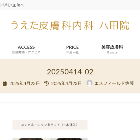
科内科八田院へ
ACCESS
PRICE
美容皮膚科
診療時間・アクセス
料金一覧
Beauty
20250414_02
最
2025年4月23日
2025年4月23日
エスフィールド佐藤
終
更
新
日
時
: