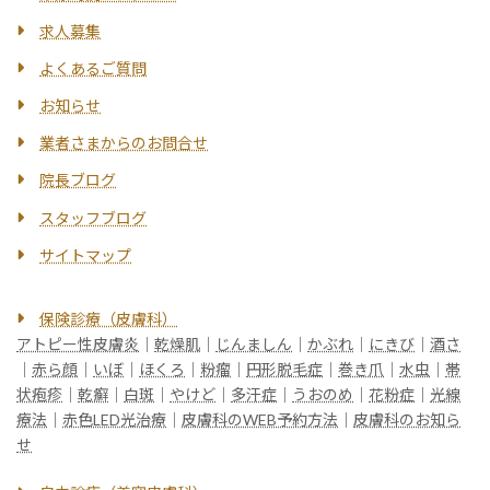
求人募集
よくあるご質問
お知らせ
業者さまからのお問合せ
院長ブログ
スタッフブログ
サイトマップ
保険診療（皮膚科）
アトピー性皮膚炎
｜
乾燥肌
｜
じんましん
｜
かぶれ
｜
にきび
｜
酒さ
｜
赤ら顔
｜
いぼ
｜
ほくろ
｜
粉瘤
｜
円形脱毛症
｜
巻き爪
｜
水虫
｜
帯
状疱疹
｜
乾癬
｜
白斑
｜
やけど
｜
多汗症
｜
うおのめ
｜
花粉症
｜
光線
療法
｜
赤色LED光治療
｜
皮膚科のWEB予約方法
｜
皮膚科のお知ら
せ