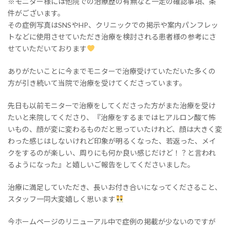
※モニター様には他院での治療歴の有無など一定の確認事項、条
件がございます。
その症例写真はSNSやHP、クリニックでの掲示や案内パンフレッ
トなどに使用させていただき治療を検討される患者様の参考にさ
せていただいております
ありがたいことに今までモニターで治療受けていただいた多くの
方が引き続いて当院で治療を受けてくださっています。
先日も以前モニターで治療をしてくださった方がまた治療を受け
たいと来院してくださり、『治療をするまではヒアルロン酸て怖
いもの、顔が変に変わるものだと思っていたけれど、顔は大きく変
わった感じはしないけれど印象が明るくなった、若返った、メイ
クをするのが楽しい、周りにも何か良い感じだけど！？と言われ
るようになった』と嬉しいご報告をしてくださいました。
治療に満足していただき、長いお付き合いになってくださること、
スタッフ一同大変嬉しく思います
今ホームページのリニューアル中で症例の掲載が少ないのですが