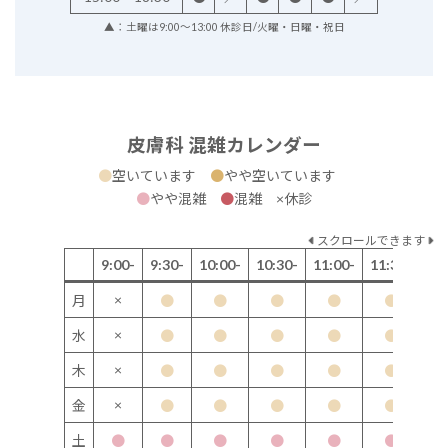
▲：土曜は9:00～13:00 休診日/火曜・日曜・祝日
皮膚科 混雑カレンダー
●
空いています
●
やや空いています
●
やや混雑
●
混雑 ×休診
スクロールできます
9:00-
9:30-
10:00-
10:30-
11:00-
11:30-
12
×
月
●
●
●
●
●
×
水
●
●
●
●
●
×
木
●
●
●
●
●
×
金
●
●
●
●
●
土
●
●
●
●
●
●