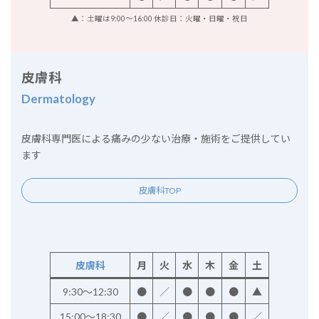
▲：土曜は9:00～16:00 休診日：火曜・日曜・祝日
皮膚科
Dermatology
皮膚科専門医による痛みの少ない治療・施術をご提供してい
ます
皮膚科TOP
皮膚科
月
火
水
木
金
土
9:30～12:30
●
／
●
●
●
▲
15:00～18:30
●
／
●
●
●
／