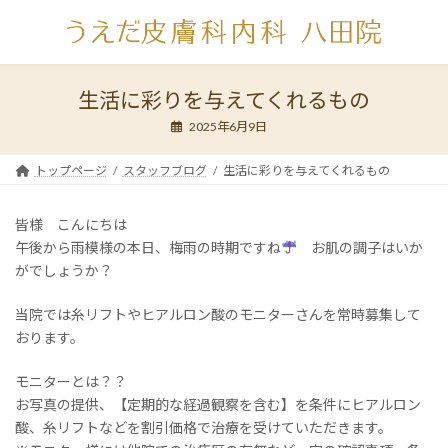
コ
ナ
ン
ビ
テ
ゲ
ン
ー
ツ
シ
生活に彩りを与えてくれるもの
へ
ョ
2025年6月9日
ス
ン
キ
に
ッ
移
トップページ
スタッフブログ
生活に彩りを与えてくれるもの
プ
動
皆様 こんにちは
午後から雨模様の本日、梅雨の時期ですね
お肌の調子はいか
がでしょうか？
当院では糸リフトやヒアルロン酸のモニターさんを常時募集して
おります。
モニターとは？？
お写真の提供、【定期的な経過観察を含む】を条件にヒアルロン
酸、糸リフトなどを割引価格で治療を受けていただきます。