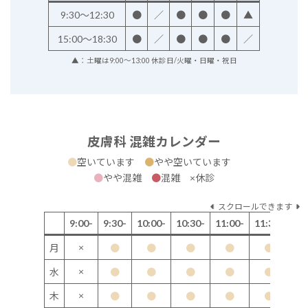
9:30～12:30
●
／
●
●
●
▲
15:00～18:30
●
／
●
●
●
／
▲：土曜は9:00～13:00 休診日/火曜・日曜・祝日
皮膚科 混雑カレンダー
●
空いています
●
やや空いています
●
やや混雑
●
混雑 ×休診
スクロールできます
9:00-
9:30-
10:00-
10:30-
11:00-
11:30-
12
×
月
●
●
●
●
●
×
水
●
●
●
●
●
×
木
●
●
●
●
●