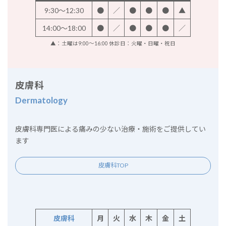
9:30～12:30
●
／
●
●
●
▲
14:00～18:00
●
／
●
●
●
／
▲：土曜は9:00～16:00 休診日：火曜・日曜・祝日
皮膚科
Dermatology
皮膚科専門医による痛みの少ない治療・施術をご提供してい
ます
皮膚科TOP
皮膚科
月
火
水
木
金
土