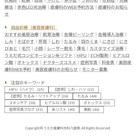
状疱疹
｜
乾癬
｜
白斑
｜
やけど
｜
多汗症
｜
うおのめ
｜
花粉症
｜
光線
療法
｜
赤色LED光治療
｜
皮膚科のWEB予約方法
｜
皮膚科のお知ら
せ
自由診療（美容皮膚科）
おすすめ美容治療
｜
肌育治療
｜
各種ピーリング
｜
各種導入治療
｜
しみ
｜
そばかす
｜
肝斑
｜
しわ
｜
たるみ
｜
目のくま
｜
にきび
｜
にき
びあと
｜
毛穴
｜
小顔
｜
レーザー脱毛
｜
薄毛
｜
カスタマイズ治療
｜
うえだ式コンビネーション糸リフト
｜
HIFU
｜
ECM製剤
｜
ヒアルロ
ン酸
｜
ボトックス
｜
ドクターズコスメ
｜
症例写真
｜
料金表
｜
美容皮
膚科WEB予約
｜
美容皮膚科のお知らせ
｜
モニター募集
注目のキーワード
HIFU（ハイフ）
(25)
【症例】しわ・ハリ
(22)
【症例】たるみ・リフトアップ
(26)
たるみ
(44)
スキンケア
(38)
ヒアルロン酸
(39)
ボトックス
(33)
症例写真ブログ
(31)
糸リフト
(40)
美肌
(46)
Copyright © うえだ皮膚科内科八田院. All Rights Reserved.