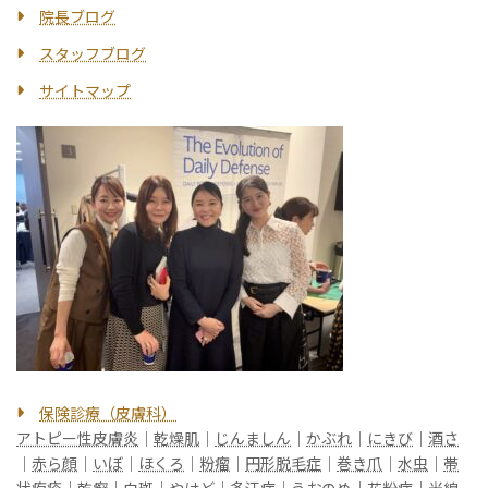
院長ブログ
スタッフブログ
サイトマップ
保険診療（皮膚科）
アトピー性皮膚炎
｜
乾燥肌
｜
じんましん
｜
かぶれ
｜
にきび
｜
酒さ
｜
赤ら顔
｜
いぼ
｜
ほくろ
｜
粉瘤
｜
円形脱毛症
｜
巻き爪
｜
水虫
｜
帯