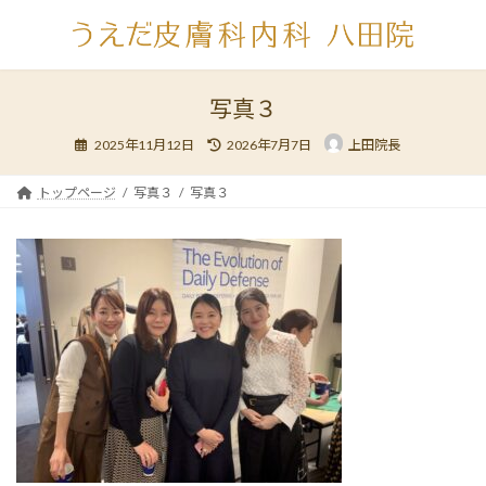
コ
ナ
ン
ビ
テ
ゲ
ン
ー
ツ
シ
写真３
へ
ョ
最
ス
ン
2025年11月12日
2026年7月7日
上田院長
終
キ
に
更
新
ッ
移
日
トップページ
写真３
写真３
時
プ
動
: