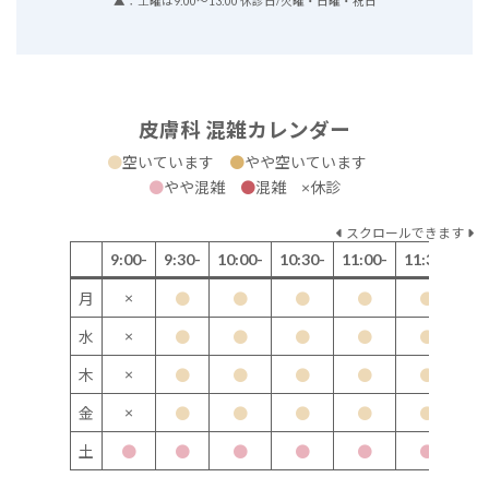
▲：土曜は9:00～13:00 休診日/火曜・日曜・祝日
皮膚科 混雑カレンダー
●
空いています
●
やや空いています
●
やや混雑
●
混雑 ×休診
スクロールできます
9:00-
9:30-
10:00-
10:30-
11:00-
11:30-
12
×
月
●
●
●
●
●
×
水
●
●
●
●
●
×
木
●
●
●
●
●
×
金
●
●
●
●
●
土
●
●
●
●
●
●