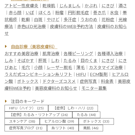
アトピー性皮膚炎
｜
乾燥肌
｜
じんましん
｜
かぶれ
｜
にきび
｜
酒さ
｜
赤ら顔
｜
いぼ
｜
ほくろ
｜
粉瘤
｜
円形脱毛症
｜
巻き爪
｜
水虫
｜
帯
状疱疹
｜
乾癬
｜
白斑
｜
やけど
｜
多汗症
｜
うおのめ
｜
花粉症
｜
光線
療法
｜
赤色LED光治療
｜
皮膚科のWEB予約方法
｜
皮膚科のお知ら
せ
自由診療（美容皮膚科）
おすすめ美容治療
｜
肌育治療
｜
各種ピーリング
｜
各種導入治療
｜
しみ
｜
そばかす
｜
肝斑
｜
しわ
｜
たるみ
｜
目のくま
｜
にきび
｜
にき
びあと
｜
毛穴
｜
小顔
｜
レーザー脱毛
｜
薄毛
｜
カスタマイズ治療
｜
うえだ式コンビネーション糸リフト
｜
HIFU
｜
ECM製剤
｜
ヒアルロ
ン酸
｜
ボトックス
｜
ドクターズコスメ
｜
症例写真
｜
料金表
｜
美容皮
膚科WEB予約
｜
美容皮膚科のお知らせ
｜
モニター募集
注目のキーワード
HIFU（ハイフ）
(25)
【症例】しわ・ハリ
(22)
【症例】たるみ・リフトアップ
(26)
たるみ
(44)
スキンケア
(38)
ヒアルロン酸
(39)
ボトックス
(33)
症例写真ブログ
(31)
糸リフト
(40)
美肌
(46)