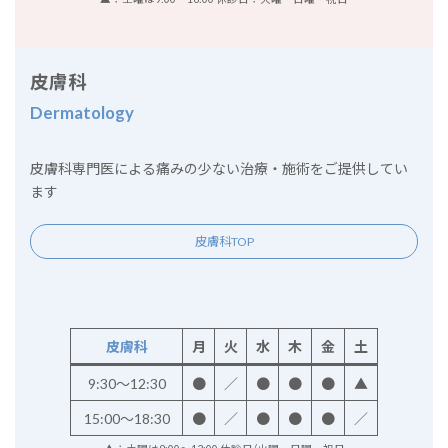
皮膚科
Dermatology
皮膚科専門医による痛みの少ない治療・施術をご提供してい
ます
皮膚科TOP
皮膚科
月
火
水
木
金
土
9:30～12:30
●
／
●
●
●
▲
15:00～18:30
●
／
●
●
●
／