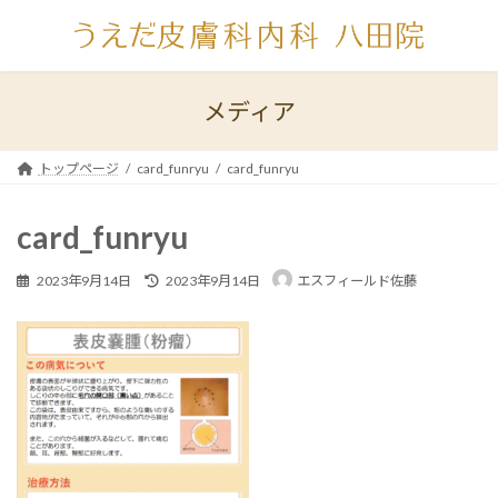
コ
ナ
ン
ビ
テ
ゲ
ン
ー
ツ
シ
メディア
へ
ョ
ス
ン
キ
に
トップページ
card_funryu
card_funryu
ッ
移
プ
動
card_funryu
最
2023年9月14日
2023年9月14日
エスフィールド佐藤
終
更
新
日
時
: