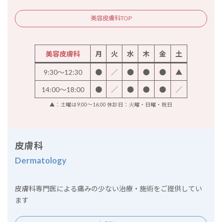
美容皮膚科TOP
美容皮膚科
月
火
水
木
金
土
9:30～12:30
●
／
●
●
●
▲
14:00～18:00
●
／
●
●
●
／
▲：土曜は9:00～16:00 休診日：火曜・日曜・祝日
皮膚科
Dermatology
皮膚科専門医による痛みの少ない治療・施術をご提供してい
ます