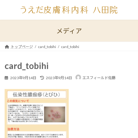
コ
ナ
ン
ビ
テ
ゲ
ン
ー
ツ
シ
メディア
へ
ョ
ス
ン
キ
に
トップページ
card_tobihi
card_tobihi
ッ
移
プ
動
card_tobihi
最
2023年9月14日
2023年9月14日
エスフィールド佐藤
終
更
新
日
時
: