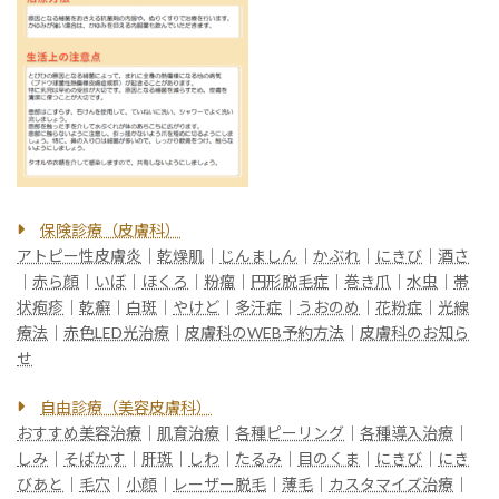
保険診療（皮膚科）
アトピー性皮膚炎
｜
乾燥肌
｜
じんましん
｜
かぶれ
｜
にきび
｜
酒さ
｜
赤ら顔
｜
いぼ
｜
ほくろ
｜
粉瘤
｜
円形脱毛症
｜
巻き爪
｜
水虫
｜
帯
状疱疹
｜
乾癬
｜
白斑
｜
やけど
｜
多汗症
｜
うおのめ
｜
花粉症
｜
光線
療法
｜
赤色LED光治療
｜
皮膚科のWEB予約方法
｜
皮膚科のお知ら
せ
自由診療（美容皮膚科）
おすすめ美容治療
｜
肌育治療
｜
各種ピーリング
｜
各種導入治療
｜
しみ
｜
そばかす
｜
肝斑
｜
しわ
｜
たるみ
｜
目のくま
｜
にきび
｜
にき
びあと
｜
毛穴
｜
小顔
｜
レーザー脱毛
｜
薄毛
｜
カスタマイズ治療
｜