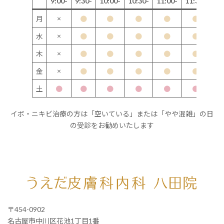
9:00-
9:30-
10:00-
10:30-
11:00-
11:30-
12
×
月
●
●
●
●
●
×
水
●
●
●
●
●
×
木
●
●
●
●
●
×
金
●
●
●
●
●
土
●
●
●
●
●
●
イボ・ニキビ治療の方は「空いている」または「やや混雑」の日
の受診をお勧めいたします
〒454-0902
名古屋市中川区花池1丁目1番