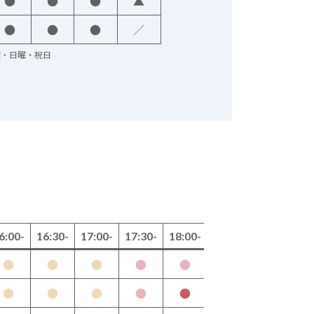
●
●
●
▲
●
●
●
／
火曜・日曜・祝日
6:00-
16:30-
17:00-
17:30-
18:00-
●
●
●
●
●
月
●
●
●
●
●
水