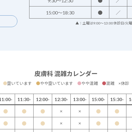
9:30～12:30
●
／
15:00～18:30
●
／
▲：土曜は9:00～13:00 休診日/
皮膚科 混雑カレンダー
●
空いています
●
やや空いています
●
やや混雑
●
混雑 ×休診
11:00-
11:30-
12:00-
12:30-
13:00-
15:00-
15:30-
1
×
×
●
●
●
●
●
×
×
●
●
●
●
●