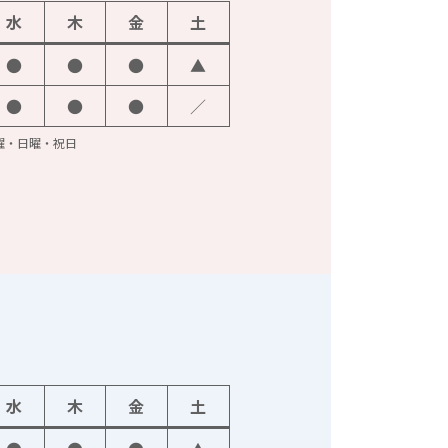
水
木
金
土
●
●
●
▲
●
●
●
／
火曜・日曜・祝日
水
木
金
土