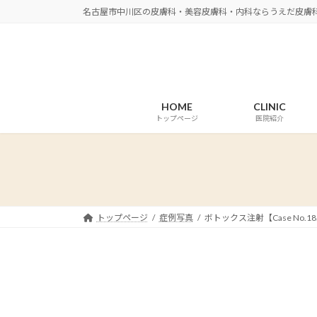
コ
ナ
名古屋市中川区の皮膚科・美容皮膚科・内科ならうえだ皮膚
ン
ビ
テ
ゲ
ン
ー
ツ
シ
へ
ョ
HOME
CLINIC
ス
ン
トップページ
医院紹介
キ
に
ッ
移
プ
動
トップページ
症例写真
ボトックス注射【Case No.1