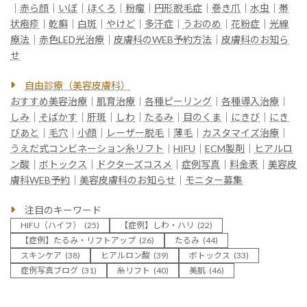
｜
赤ら顔
｜
いぼ
｜
ほくろ
｜
粉瘤
｜
円形脱毛症
｜
巻き爪
｜
水虫
｜
帯
状疱疹
｜
乾癬
｜
白斑
｜
やけど
｜
多汗症
｜
うおのめ
｜
花粉症
｜
光線
療法
｜
赤色LED光治療
｜
皮膚科のWEB予約方法
｜
皮膚科のお知ら
せ
自由診療（美容皮膚科）
おすすめ美容治療
｜
肌育治療
｜
各種ピーリング
｜
各種導入治療
｜
しみ
｜
そばかす
｜
肝斑
｜
しわ
｜
たるみ
｜
目のくま
｜
にきび
｜
にき
びあと
｜
毛穴
｜
小顔
｜
レーザー脱毛
｜
薄毛
｜
カスタマイズ治療
｜
うえだ式コンビネーション糸リフト
｜
HIFU
｜
ECM製剤
｜
ヒアルロ
ン酸
｜
ボトックス
｜
ドクターズコスメ
｜
症例写真
｜
料金表
｜
美容皮
膚科WEB予約
｜
美容皮膚科のお知らせ
｜
モニター募集
注目のキーワード
HIFU（ハイフ）
(25)
【症例】しわ・ハリ
(22)
【症例】たるみ・リフトアップ
(26)
たるみ
(44)
スキンケア
(38)
ヒアルロン酸
(39)
ボトックス
(33)
症例写真ブログ
(31)
糸リフト
(40)
美肌
(46)