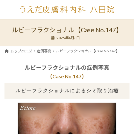
コ
ナ
ン
ビ
テ
ゲ
ン
ー
ツ
シ
ルビーフラクショナル【Case No.147】
へ
ョ
2025年4月3日
ス
ン
キ
に
ッ
移
トップページ
症例写真
ルビーフラクショナル【Case No.147】
プ
動
ルビーフラクショナルの症例写真
（Case No.1
47
）