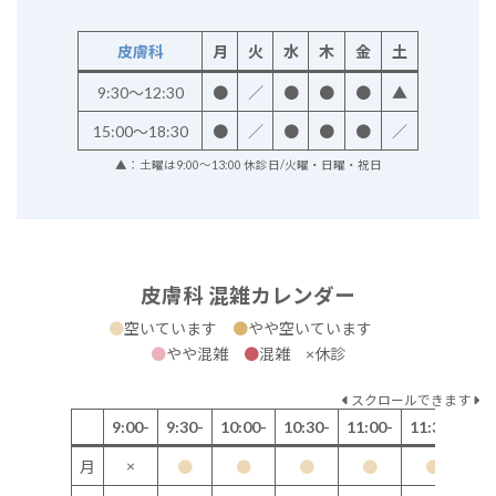
皮膚科
月
火
水
木
金
土
9:30～12:30
●
／
●
●
●
▲
15:00～18:30
●
／
●
●
●
／
▲：土曜は9:00～13:00 休診日/火曜・日曜・祝日
皮膚科 混雑カレンダー
●
空いています
●
やや空いています
●
やや混雑
●
混雑 ×休診
スクロールできます
9:00-
9:30-
10:00-
10:30-
11:00-
11:30-
12
×
月
●
●
●
●
●