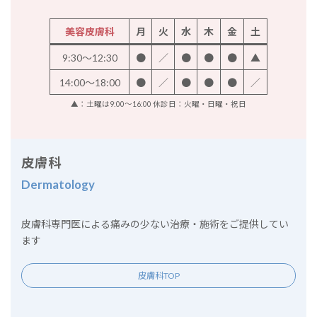
美容皮膚科
月
火
水
木
金
土
9:30～12:30
●
／
●
●
●
▲
14:00～18:00
●
／
●
●
●
／
▲：土曜は9:00～16:00 休診日：火曜・日曜・祝日
皮膚科
Dermatology
皮膚科専門医による痛みの少ない治療・施術をご提供してい
ます
皮膚科TOP