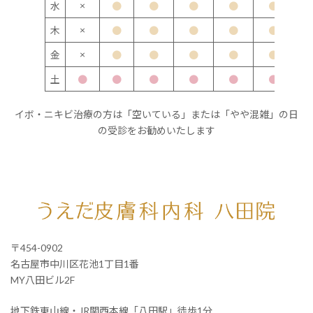
×
水
●
●
●
●
●
×
木
●
●
●
●
●
×
金
●
●
●
●
●
土
●
●
●
●
●
●
イボ・ニキビ治療の方は「空いている」または「やや混雑」の日
の受診をお勧めいたします
〒454-0902
名古屋市中川区花池1丁目1番
MY八田ビル2F
地下鉄東山線・JR関西本線「八田駅」徒歩1分