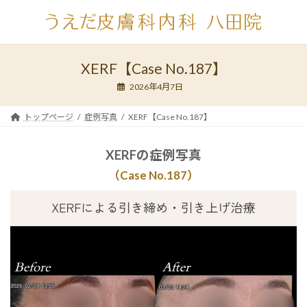
コ
ナ
ン
ビ
テ
ゲ
ン
ー
ツ
シ
XERF【Case No.187】
へ
ョ
2026年4月7日
ス
ン
キ
に
ッ
移
トップページ
症例写真
XERF【Case No.187】
プ
動
XERFの症例写真
（Case No.1
87
）