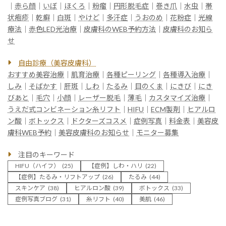
｜
赤ら顔
｜
いぼ
｜
ほくろ
｜
粉瘤
｜
円形脱毛症
｜
巻き爪
｜
水虫
｜
帯
状疱疹
｜
乾癬
｜
白斑
｜
やけど
｜
多汗症
｜
うおのめ
｜
花粉症
｜
光線
療法
｜
赤色LED光治療
｜
皮膚科のWEB予約方法
｜
皮膚科のお知ら
せ
自由診療（美容皮膚科）
おすすめ美容治療
｜
肌育治療
｜
各種ピーリング
｜
各種導入治療
｜
しみ
｜
そばかす
｜
肝斑
｜
しわ
｜
たるみ
｜
目のくま
｜
にきび
｜
にき
びあと
｜
毛穴
｜
小顔
｜
レーザー脱毛
｜
薄毛
｜
カスタマイズ治療
｜
うえだ式コンビネーション糸リフト
｜
HIFU
｜
ECM製剤
｜
ヒアルロ
ン酸
｜
ボトックス
｜
ドクターズコスメ
｜
症例写真
｜
料金表
｜
美容皮
膚科WEB予約
｜
美容皮膚科のお知らせ
｜
モニター募集
注目のキーワード
HIFU（ハイフ）
(25)
【症例】しわ・ハリ
(22)
【症例】たるみ・リフトアップ
(26)
たるみ
(44)
スキンケア
(38)
ヒアルロン酸
(39)
ボトックス
(33)
症例写真ブログ
(31)
糸リフト
(40)
美肌
(46)