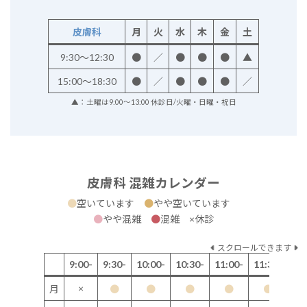
皮膚科
月
火
水
木
金
土
9:30～12:30
●
／
●
●
●
▲
15:00～18:30
●
／
●
●
●
／
▲：土曜は9:00～13:00 休診日/火曜・日曜・祝日
皮膚科 混雑カレンダー
●
空いています
●
やや空いています
●
やや混雑
●
混雑 ×休診
スクロールできます
9:00-
9:30-
10:00-
10:30-
11:00-
11:30-
12
×
月
●
●
●
●
●