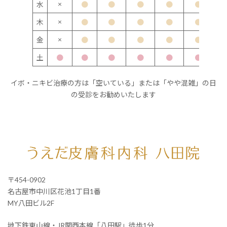
×
水
●
●
●
●
●
×
木
●
●
●
●
●
×
金
●
●
●
●
●
土
●
●
●
●
●
●
イボ・ニキビ治療の方は「空いている」または「やや混雑」の日
の受診をお勧めいたします
〒454-0902
名古屋市中川区花池1丁目1番
MY八田ビル2F
地下鉄東山線・JR関西本線「八田駅」徒歩1分