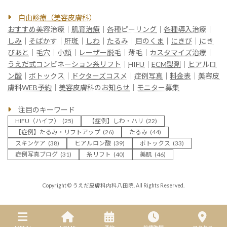
自由診療（美容皮膚科）
おすすめ美容治療
｜
肌育治療
｜
各種ピーリング
｜
各種導入治療
｜
しみ
｜
そばかす
｜
肝斑
｜
しわ
｜
たるみ
｜
目のくま
｜
にきび
｜
にき
びあと
｜
毛穴
｜
小顔
｜
レーザー脱毛
｜
薄毛
｜
カスタマイズ治療
｜
うえだ式コンビネーション糸リフト
｜
HIFU
｜
ECM製剤
｜
ヒアルロ
ン酸
｜
ボトックス
｜
ドクターズコスメ
｜
症例写真
｜
料金表
｜
美容皮
膚科WEB予約
｜
美容皮膚科のお知らせ
｜
モニター募集
注目のキーワード
HIFU（ハイフ）
(25)
【症例】しわ・ハリ
(22)
【症例】たるみ・リフトアップ
(26)
たるみ
(44)
スキンケア
(38)
ヒアルロン酸
(39)
ボトックス
(33)
症例写真ブログ
(31)
糸リフト
(40)
美肌
(46)
Copyright © うえだ皮膚科内科八田院. All Rights Reserved.