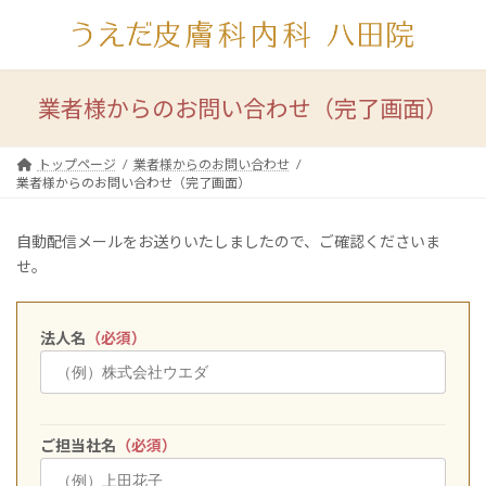
コ
ナ
ン
ビ
テ
ゲ
ン
ー
ツ
シ
業者様からのお問い合わせ（完了画面）
へ
ョ
ス
ン
キ
に
トップページ
業者様からのお問い合わせ
業者様からのお問い合わせ（完了画面）
ッ
移
プ
動
自動配信メールをお送りいたしましたので、ご確認くださいま
せ。
法人名
（必須）
ご担当社名
（必須）