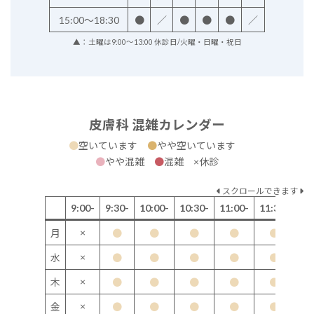
15:00～18:30
●
／
●
●
●
／
▲：土曜は9:00～13:00 休診日/火曜・日曜・祝日
皮膚科 混雑カレンダー
●
空いています
●
やや空いています
●
やや混雑
●
混雑 ×休診
スクロールできます
9:00-
9:30-
10:00-
10:30-
11:00-
11:30-
12
×
月
●
●
●
●
●
×
水
●
●
●
●
●
×
木
●
●
●
●
●
×
金
●
●
●
●
●