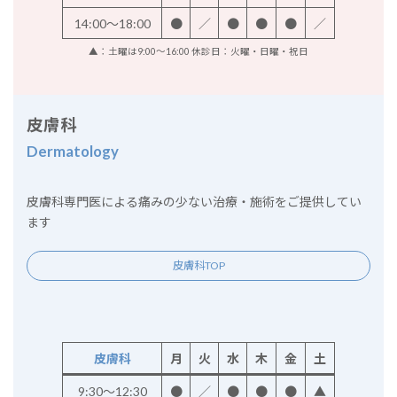
14:00～18:00
●
／
●
●
●
／
▲：土曜は9:00～16:00 休診日：火曜・日曜・祝日
皮膚科
Dermatology
皮膚科専門医による痛みの少ない治療・施術をご提供してい
ます
皮膚科TOP
皮膚科
月
火
水
木
金
土
9:30～12:30
●
／
●
●
●
▲