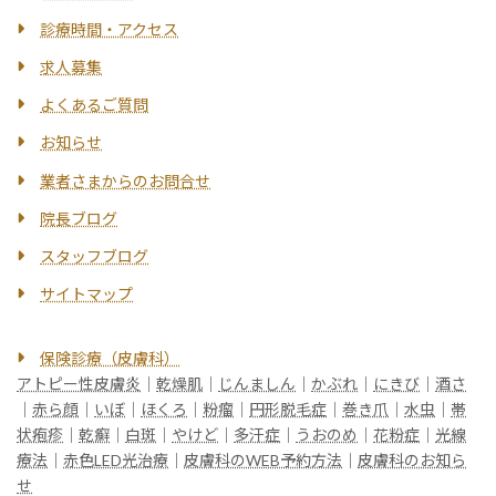
診療時間・アクセス
求人募集
よくあるご質問
お知らせ
業者さまからのお問合せ
院長ブログ
スタッフブログ
サイトマップ
保険診療（皮膚科）
アトピー性皮膚炎
｜
乾燥肌
｜
じんましん
｜
かぶれ
｜
にきび
｜
酒さ
｜
赤ら顔
｜
いぼ
｜
ほくろ
｜
粉瘤
｜
円形脱毛症
｜
巻き爪
｜
水虫
｜
帯
状疱疹
｜
乾癬
｜
白斑
｜
やけど
｜
多汗症
｜
うおのめ
｜
花粉症
｜
光線
療法
｜
赤色LED光治療
｜
皮膚科のWEB予約方法
｜
皮膚科のお知ら
せ