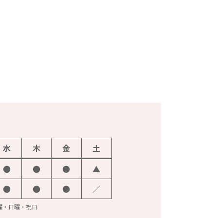
水
木
金
土
●
●
●
▲
●
●
●
／
火曜・日曜・祝日