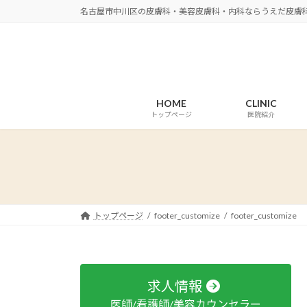
コ
ナ
名古屋市中川区の皮膚科・美容皮膚科・内科ならうえだ皮膚
ン
ビ
テ
ゲ
ン
ー
ツ
シ
へ
ョ
HOME
CLINIC
ス
ン
トップページ
医院紹介
キ
に
ッ
移
プ
動
トップページ
footer_customize
footer_customize
求人情報
医師/看護師/美容カウンセラー