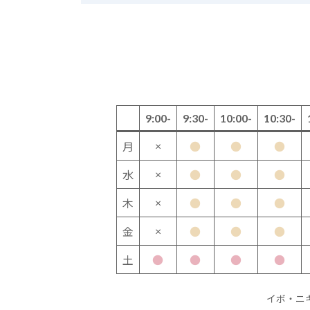
9:00-
9:30-
10:00-
10:30-
×
月
●
●
●
×
水
●
●
●
×
木
●
●
●
×
金
●
●
●
土
●
●
●
●
イボ・ニ