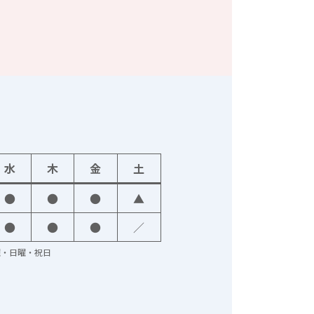
水
木
金
土
●
●
●
▲
●
●
●
／
火曜・日曜・祝日