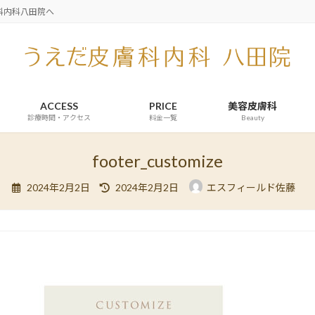
科内科八田院へ
ACCESS
PRICE
美容皮膚科
診療時間・アクセス
料金一覧
Beauty
footer_customize
最
2024年2月2日
2024年2月2日
エスフィールド佐藤
終
更
新
日
時
: