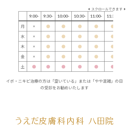
スクロールできます
9:00-
9:30-
10:00-
10:30-
11:00-
11:30-
12
×
月
●
●
●
●
●
×
水
●
●
●
●
●
×
木
●
●
●
●
●
×
金
●
●
●
●
●
土
●
●
●
●
●
●
イボ・ニキビ治療の方は「空いている」または「やや混雑」の日
の受診をお勧めいたします