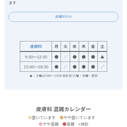
ます
皮膚科TOP
皮膚科
月
火
水
木
金
土
9:30～12:30
●
／
●
●
●
▲
15:00～18:30
●
／
●
●
●
／
▲：土曜は9:00～13:00 休診日/火曜・日曜・祝日
皮膚科 混雑カレンダー
●
空いています
●
やや空いています
●
やや混雑
●
混雑 ×休診