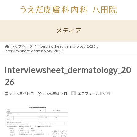
コ
ナ
ン
ビ
テ
ゲ
ン
ー
ツ
シ
メディア
へ
ョ
ス
ン
キ
に
トップページ
Interviewsheet_dermatology_2026
Interviewsheet_dermatology_2026
ッ
移
プ
動
Interviewsheet_dermatology_20
26
最
2026年6月4日
2026年6月4日
エスフィールド佐藤
終
更
新
日
時
: