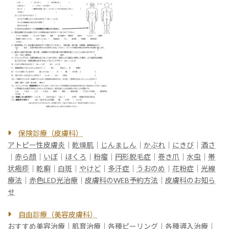
保険診療（皮膚科）
アトピー性皮膚炎
｜
乾燥肌
｜
じんましん
｜
かぶれ
｜
にきび
｜
酒さ
｜
赤ら顔
｜
いぼ
｜
ほくろ
｜
粉瘤
｜
円形脱毛症
｜
巻き爪
｜
水虫
｜
帯
状疱疹
｜
乾癬
｜
白斑
｜
やけど
｜
多汗症
｜
うおのめ
｜
花粉症
｜
光線
療法
｜
赤色LED光治療
｜
皮膚科のWEB予約方法
｜
皮膚科のお知ら
せ
自由診療（美容皮膚科）
おすすめ美容治療
｜
肌育治療
｜
各種ピーリング
｜
各種導入治療
｜