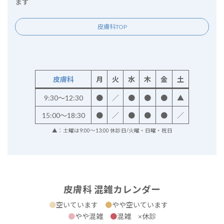
ます
皮膚科TOP
皮膚科
月
火
水
木
金
土
9:30～12:30
●
／
●
●
●
▲
15:00～18:30
●
／
●
●
●
／
▲：土曜は9:00～13:00 休診日/火曜・日曜・祝日
皮膚科 混雑カレンダー
●
空いています
●
やや空いています
●
やや混雑
●
混雑 ×休診