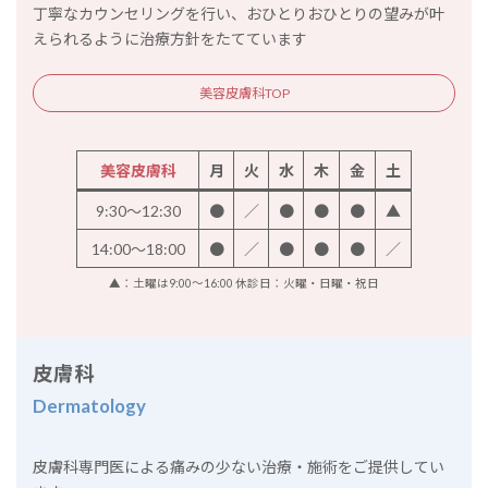
丁寧なカウンセリングを行い、おひとりおひとりの望みが叶
えられるように治療方針をたてています
美容皮膚科TOP
美容皮膚科
月
火
水
木
金
土
9:30～12:30
●
／
●
●
●
▲
14:00～18:00
●
／
●
●
●
／
▲：土曜は9:00～16:00 休診日：火曜・日曜・祝日
皮膚科
Dermatology
皮膚科専門医による痛みの少ない治療・施術をご提供してい