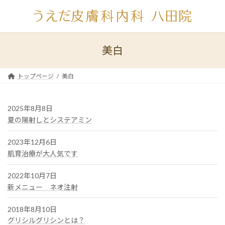
コ
ナ
ン
ビ
テ
ゲ
ン
ー
ツ
シ
美白
へ
ョ
ス
ン
キ
に
トップページ
美白
ッ
移
プ
動
2025年8月8日
夏の陽射しとシステアミン
2023年12月6日
肌育治療が大人気です
2022年10月7日
新メニュー ネオ注射
2018年8月10日
グリシルグリシンとは？