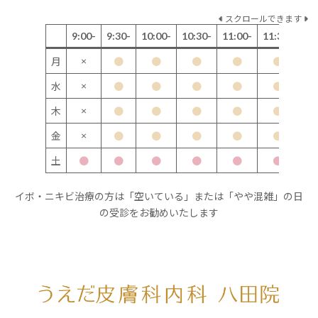
スクロールできます
9:00-
9:30-
10:00-
10:30-
11:00-
11:30-
12
×
月
●
●
●
●
●
×
水
●
●
●
●
●
×
木
●
●
●
●
●
×
金
●
●
●
●
●
土
●
●
●
●
●
●
イボ・ニキビ治療の方は「空いている」または「やや混雑」の日
の受診をお勧めいたします