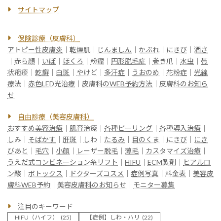
サイトマップ
保険診療（皮膚科）
アトピー性皮膚炎
｜
乾燥肌
｜
じんましん
｜
かぶれ
｜
にきび
｜
酒さ
｜
赤ら顔
｜
いぼ
｜
ほくろ
｜
粉瘤
｜
円形脱毛症
｜
巻き爪
｜
水虫
｜
帯
状疱疹
｜
乾癬
｜
白斑
｜
やけど
｜
多汗症
｜
うおのめ
｜
花粉症
｜
光線
療法
｜
赤色LED光治療
｜
皮膚科のWEB予約方法
｜
皮膚科のお知ら
せ
自由診療（美容皮膚科）
おすすめ美容治療
｜
肌育治療
｜
各種ピーリング
｜
各種導入治療
｜
しみ
｜
そばかす
｜
肝斑
｜
しわ
｜
たるみ
｜
目のくま
｜
にきび
｜
にき
びあと
｜
毛穴
｜
小顔
｜
レーザー脱毛
｜
薄毛
｜
カスタマイズ治療
｜
うえだ式コンビネーション糸リフト
｜
HIFU
｜
ECM製剤
｜
ヒアルロ
ン酸
｜
ボトックス
｜
ドクターズコスメ
｜
症例写真
｜
料金表
｜
美容皮
膚科WEB予約
｜
美容皮膚科のお知らせ
｜
モニター募集
注目のキーワード
HIFU（ハイフ）
(25)
【症例】しわ・ハリ
(22)