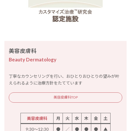
美容皮膚科
Beauty Dermatology
丁寧なカウンセリングを行い、おひとりおひとりの望みが叶
えられるように治療方針をたてています
美容皮膚科TOP
美容皮膚科
月
火
水
木
金
土
9:30～12:30
●
／
●
●
●
▲