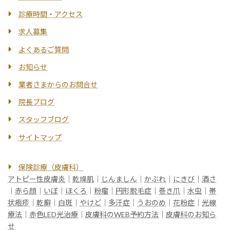
診療時間・アクセス
求人募集
よくあるご質問
お知らせ
業者さまからのお問合せ
院長ブログ
スタッフブログ
サイトマップ
保険診療（皮膚科）
アトピー性皮膚炎
｜
乾燥肌
｜
じんましん
｜
かぶれ
｜
にきび
｜
酒さ
｜
赤ら顔
｜
いぼ
｜
ほくろ
｜
粉瘤
｜
円形脱毛症
｜
巻き爪
｜
水虫
｜
帯
状疱疹
｜
乾癬
｜
白斑
｜
やけど
｜
多汗症
｜
うおのめ
｜
花粉症
｜
光線
療法
｜
赤色LED光治療
｜
皮膚科のWEB予約方法
｜
皮膚科のお知ら
せ