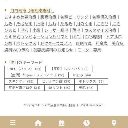
自由診療（美容皮膚科）
おすすめ美容治療
｜
肌育治療
｜
各種ピーリング
｜
各種導入治療
｜
しみ
｜
そばかす
｜
肝斑
｜
しわ
｜
たるみ
｜
目のくま
｜
にきび
｜
にき
びあと
｜
毛穴
｜
小顔
｜
レーザー脱毛
｜
薄毛
｜
カスタマイズ治療
｜
うえだ式コンビネーション糸リフト
｜
HIFU
｜
ECM製剤
｜
ヒアルロ
ン酸
｜
ボトックス
｜
ドクターズコスメ
｜
症例写真
｜
料金表
｜
美容皮
膚科WEB予約
｜
美容皮膚科のお知らせ
｜
モニター募集
注目のキーワード
HIFU（ハイフ）
(25)
【症例】しわ・ハリ
(22)
【症例】たるみ・リフトアップ
(26)
たるみ
(44)
スキンケア
(38)
ヒアルロン酸
(39)
ボトックス
(33)
症例写真ブログ
(31)
糸リフト
(40)
美肌
(46)
Copyright © うえだ皮膚科内科八田院. All Rights Reserved.