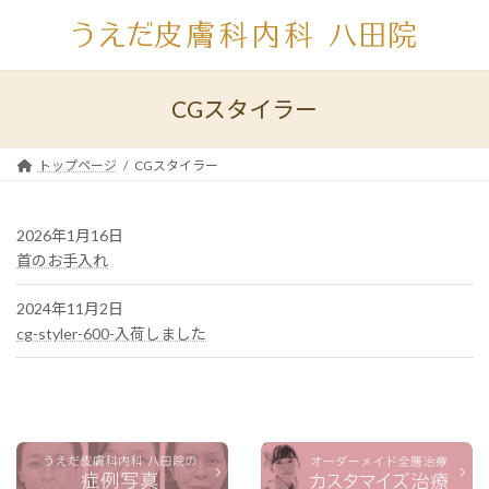
コ
ナ
ン
ビ
テ
ゲ
ン
ー
ツ
シ
CGスタイラー
へ
ョ
ス
ン
キ
に
トップページ
CGスタイラー
ッ
移
プ
動
2026年1月16日
首のお手入れ
2024年11月2日
cg-styler-600-入荷しました