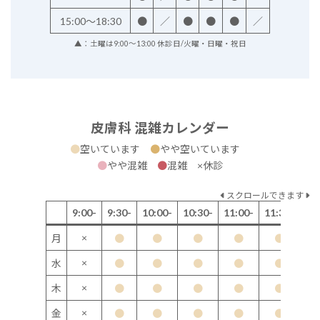
15:00～18:30
●
／
●
●
●
／
▲：土曜は9:00～13:00 休診日/火曜・日曜・祝日
皮膚科 混雑カレンダー
●
空いています
●
やや空いています
●
やや混雑
●
混雑 ×休診
スクロールできます
9:00-
9:30-
10:00-
10:30-
11:00-
11:30-
12
×
月
●
●
●
●
●
×
水
●
●
●
●
●
×
木
●
●
●
●
●
×
金
●
●
●
●
●