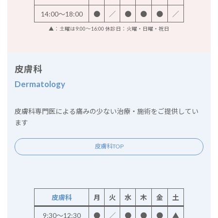
14:00～18:00
●
／
●
●
●
／
▲：土曜は9:00～16:00 休診日：火曜・日曜・祝日
皮膚科
Dermatology
皮膚科専門医による痛みの少ない治療・施術をご提供してい
ます
皮膚科TOP
皮膚科
月
火
水
木
金
土
9:30～12:30
●
／
●
●
●
▲