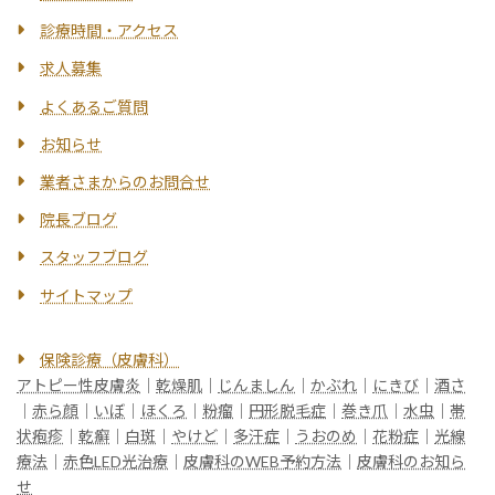
診療時間・アクセス
求人募集
よくあるご質問
お知らせ
業者さまからのお問合せ
院長ブログ
スタッフブログ
サイトマップ
保険診療（皮膚科）
アトピー性皮膚炎
｜
乾燥肌
｜
じんましん
｜
かぶれ
｜
にきび
｜
酒さ
｜
赤ら顔
｜
いぼ
｜
ほくろ
｜
粉瘤
｜
円形脱毛症
｜
巻き爪
｜
水虫
｜
帯
状疱疹
｜
乾癬
｜
白斑
｜
やけど
｜
多汗症
｜
うおのめ
｜
花粉症
｜
光線
療法
｜
赤色LED光治療
｜
皮膚科のWEB予約方法
｜
皮膚科のお知ら
せ