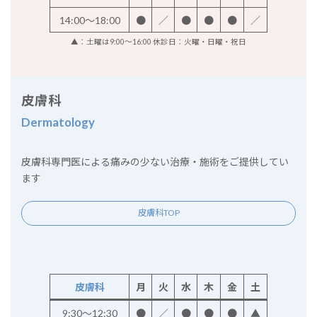
14:00～18:00
●
／
●
●
●
／
▲：土曜は9:00～16:00 休診日：火曜・日曜・祝日
皮膚科
Dermatology
皮膚科専門医による痛みの少ない治療・施術をご提供してい
ます
皮膚科TOP
皮膚科
月
火
水
木
金
土
9:30～12:30
●
／
●
●
●
▲