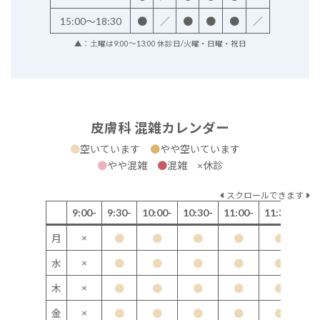
15:00～18:30
●
／
●
●
●
／
▲：土曜は9:00～13:00 休診日/火曜・日曜・祝日
皮膚科 混雑カレンダー
●
空いています
●
やや空いています
●
やや混雑
●
混雑 ×休診
スクロールできます
9:00-
9:30-
10:00-
10:30-
11:00-
11:30-
12
×
月
●
●
●
●
●
×
水
●
●
●
●
●
×
木
●
●
●
●
●
×
金
●
●
●
●
●