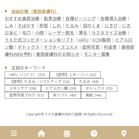
自由診療（美容皮膚科）
おすすめ美容治療
｜
肌育治療
｜
各種ピーリング
｜
各種導入治療
｜
しみ
｜
そばかす
｜
肝斑
｜
しわ
｜
たるみ
｜
目のくま
｜
にきび
｜
にき
びあと
｜
毛穴
｜
小顔
｜
レーザー脱毛
｜
薄毛
｜
カスタマイズ治療
｜
うえだ式コンビネーション糸リフト
｜
HIFU
｜
ECM製剤
｜
ヒアルロ
ン酸
｜
ボトックス
｜
ドクターズコスメ
｜
症例写真
｜
料金表
｜
美容皮
膚科WEB予約
｜
美容皮膚科のお知らせ
｜
モニター募集
注目のキーワード
HIFU（ハイフ）
(25)
【症例】しわ・ハリ
(22)
【症例】たるみ・リフトアップ
(26)
たるみ
(44)
スキンケア
(38)
ヒアルロン酸
(39)
ボトックス
(33)
症例写真ブログ
(31)
糸リフト
(40)
美肌
(46)
Copyright © うえだ皮膚科内科八田院. All Rights Reserved.