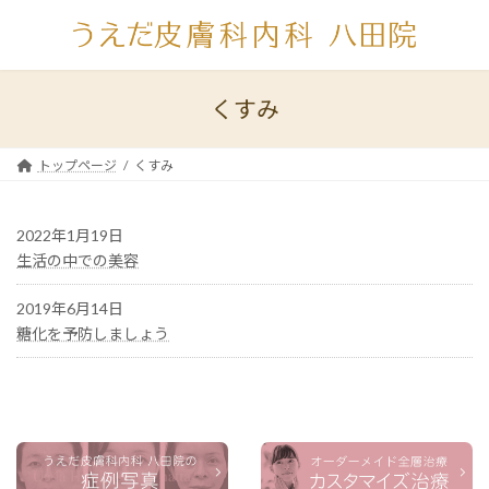
コ
ナ
ン
ビ
テ
ゲ
ン
ー
ツ
シ
くすみ
へ
ョ
ス
ン
キ
に
トップページ
くすみ
ッ
移
プ
動
2022年1月19日
生活の中での美容
2019年6月14日
糖化を予防しましょう