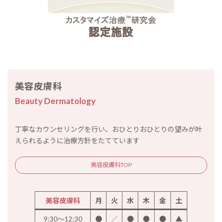
美容皮膚科
Beauty Dermatology
丁寧なカウンセリングを行い、おひとりおひとりの望みが叶
えられるように治療方針をたてています
美容皮膚科TOP
美容皮膚科
月
火
水
木
金
土
9:30～12:30
●
／
●
●
●
▲