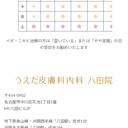
×
木
●
●
●
●
●
×
金
●
●
●
●
●
土
●
●
●
●
●
●
イボ・ニキビ治療の方は「空いている」または「やや混雑」の日
の受診をお勧めいたします
〒454-0902
名古屋市中川区花池1丁目1番
MY八田ビル2F
地下鉄東山線・JR関西本線「八田駅」徒歩1分
近鉄名古屋線「八田駅」徒歩2分