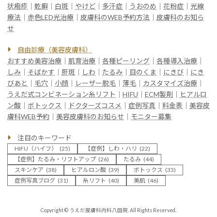
状疱疹
｜
乾癬
｜
白斑
｜
やけど
｜
多汗症
｜
うおのめ
｜
花粉症
｜
光線
療法
｜
赤色LED光治療
｜
皮膚科のWEB予約方法
｜
皮膚科のお知ら
せ
自由診療（美容皮膚科）
おすすめ美容治療
｜
肌育治療
｜
各種ピーリング
｜
各種導入治療
｜
しみ
｜
そばかす
｜
肝斑
｜
しわ
｜
たるみ
｜
目のくま
｜
にきび
｜
にき
びあと
｜
毛穴
｜
小顔
｜
レーザー脱毛
｜
薄毛
｜
カスタマイズ治療
｜
うえだ式コンビネーション糸リフト
｜
HIFU
｜
ECM製剤
｜
ヒアルロ
ン酸
｜
ボトックス
｜
ドクターズコスメ
｜
症例写真
｜
料金表
｜
美容皮
膚科WEB予約
｜
美容皮膚科のお知らせ
｜
モニター募集
注目のキーワード
HIFU（ハイフ）
(25)
【症例】しわ・ハリ
(22)
【症例】たるみ・リフトアップ
(26)
たるみ
(44)
スキンケア
(38)
ヒアルロン酸
(39)
ボトックス
(33)
症例写真ブログ
(31)
糸リフト
(40)
美肌
(46)
Copyright © うえだ皮膚科内科八田院. All Rights Reserved.