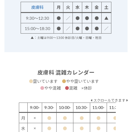
皮膚科
月
火
水
木
金
土
9:30～12:30
●
／
●
●
●
▲
15:00～18:30
●
／
●
●
●
／
▲：土曜は9:00～13:00 休診日/火曜・日曜・祝日
皮膚科 混雑カレンダー
●
空いています
●
やや空いています
●
やや混雑
●
混雑 ×休診
スクロールできます
9:00-
9:30-
10:00-
10:30-
11:00-
11:30-
12
×
月
●
●
●
●
●
×
水
●
●
●
●
●