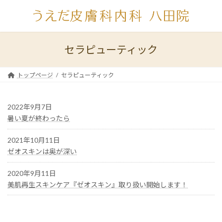
コ
ナ
ン
ビ
テ
ゲ
ン
ー
ツ
シ
セラピューティック
へ
ョ
ス
ン
キ
に
トップページ
セラピューティック
ッ
移
プ
動
2022年9月7日
暑い夏が終わったら
2021年10月11日
ゼオスキンは奥が深い
2020年9月11日
美肌再生スキンケア『ゼオスキン』取り扱い開始します！