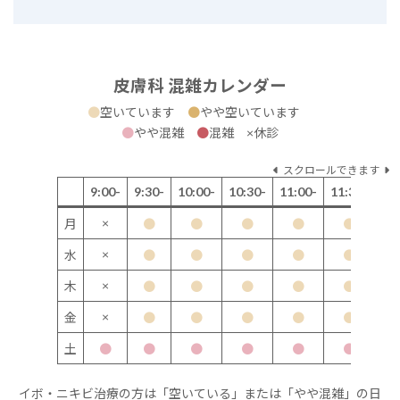
皮膚科 混雑カレンダー
●
空いています
●
やや空いています
●
やや混雑
●
混雑 ×休診
スクロールできます
9:00-
9:30-
10:00-
10:30-
11:00-
11:30-
12
×
月
●
●
●
●
●
×
水
●
●
●
●
●
×
木
●
●
●
●
●
×
金
●
●
●
●
●
土
●
●
●
●
●
●
イボ・ニキビ治療の方は「空いている」または「やや混雑」の日