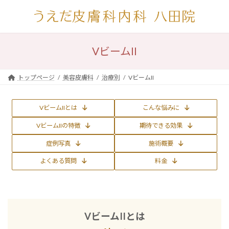
コ
ナ
ン
ビ
テ
ゲ
ン
ー
ツ
シ
VビームII
へ
ョ
ス
ン
キ
に
トップページ
美容皮膚科
治療別
VビームII
ッ
移
プ
動
VビームIIとは
こんな悩みに
VビームIIの特徴
期待できる効果
症例写真
施術概要
よくある質問
料金
VビームIIとは