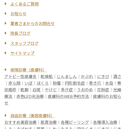
よくあるご質問
お知らせ
業者さまからのお問合せ
院長ブログ
スタッフブログ
サイトマップ
保険診療（皮膚科）
アトピー性皮膚炎
｜
乾燥肌
｜
じんましん
｜
かぶれ
｜
にきび
｜
酒さ
｜
赤ら顔
｜
いぼ
｜
ほくろ
｜
粉瘤
｜
円形脱毛症
｜
巻き爪
｜
水虫
｜
帯
状疱疹
｜
乾癬
｜
白斑
｜
やけど
｜
多汗症
｜
うおのめ
｜
花粉症
｜
光線
療法
｜
赤色LED光治療
｜
皮膚科のWEB予約方法
｜
皮膚科のお知ら
せ
自由診療（美容皮膚科）
おすすめ美容治療
｜
肌育治療
｜
各種ピーリング
｜
各種導入治療
｜
しみ
｜
そばかす
｜
肝斑
｜
しわ
｜
たるみ
｜
目のくま
｜
にきび
｜
にき