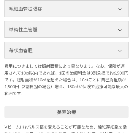
毛細血管拡張症
単純性血管腫
赤ら顔について
苺状血管腫
費用につきましては照射面積により異なります。なお、保険が適
単純性血管腫について
用されて10㎠以内であれば、1回の治療料金は3割負担で約6,500円
です。照射面積が10㎠を超えた場合は、10㎠ごとに自己負担額が
1,500円（3割負担の場合）増え、180㎠が保険で治療可能な最大の
範囲です。
苺状血管腫について
美容治療
VビームIIはパルス幅を変えることが可能なため、線維芽細胞を活