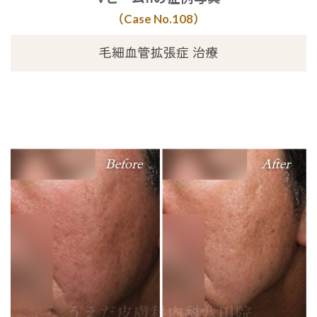
（Case No.10
8
）