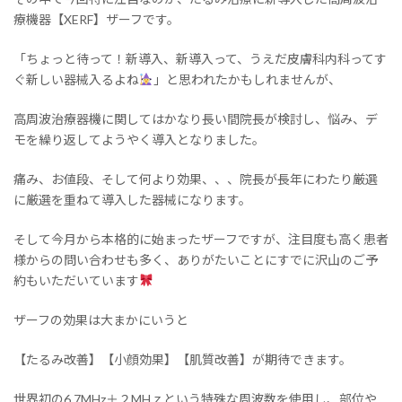
療機器【XERF】ザーフです。
「ちょっと待って！新導入、新導入って、うえだ皮膚科内科ってす
ぐ新しい器械入るよね
」と思われたかもしれませんが、
高周波治療器機に関してはかなり長い間院長が検討し、悩み、デ
モを繰り返してようやく導入となりました。
痛み、お値段、そして何より効果、、、院長が長年にわたり厳選
に厳選を重ねて導入した器械になります。
そして今月から本格的に始まったザーフですが、注目度も高く患者
様からの問い合わせも多く、ありがたいことにすでに沢山のご予
約もいただいています
ザーフの効果は大まかにいうと
【たるみ改善】【小顔効果】【肌質改善】が期待できます。
世界初の6.7MHz＋２MHｚという特殊な周波数を使用し、部位や