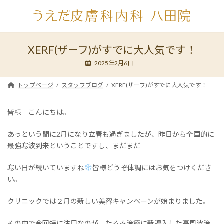
コ
ナ
ン
ビ
テ
ゲ
ン
ー
ツ
シ
XERF(ザーフ)がすでに大人気です！
へ
ョ
2025年2月6日
ス
ン
キ
に
ッ
移
トップページ
スタッフブログ
XERF(ザーフ)がすでに大人気です！
プ
動
皆様 こんにちは。
あっという間に2月になり立春も過ぎましたが、昨日から全国的に
最強寒波到来ということですし、まだまだ
寒い日が続いていますね
皆様どうぞ体調にはお気をつけくださ
い。
クリニックでは２月の新しい美容キャンペーンが始まりました。
その中で今回特に注目なのが、たるみ治療に新導入した高周波治