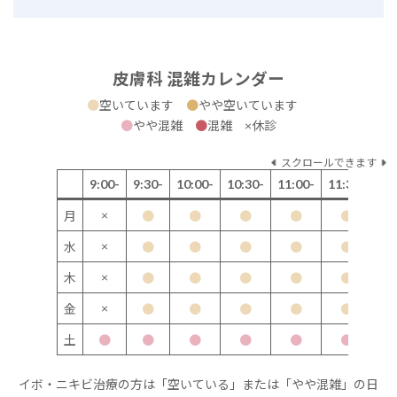
皮膚科 混雑カレンダー
●
空いています
●
やや空いています
●
やや混雑
●
混雑 ×休診
スクロールできます
9:00-
9:30-
10:00-
10:30-
11:00-
11:30-
12
×
月
●
●
●
●
●
×
水
●
●
●
●
●
×
木
●
●
●
●
●
×
金
●
●
●
●
●
土
●
●
●
●
●
●
イボ・ニキビ治療の方は「空いている」または「やや混雑」の日