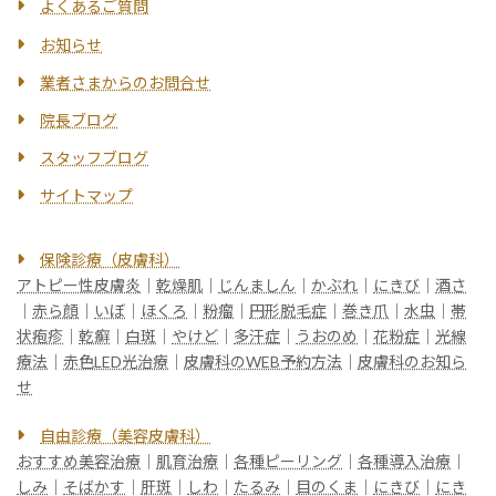
よくあるご質問
お知らせ
業者さまからのお問合せ
院長ブログ
スタッフブログ
サイトマップ
保険診療（皮膚科）
アトピー性皮膚炎
｜
乾燥肌
｜
じんましん
｜
かぶれ
｜
にきび
｜
酒さ
｜
赤ら顔
｜
いぼ
｜
ほくろ
｜
粉瘤
｜
円形脱毛症
｜
巻き爪
｜
水虫
｜
帯
状疱疹
｜
乾癬
｜
白斑
｜
やけど
｜
多汗症
｜
うおのめ
｜
花粉症
｜
光線
療法
｜
赤色LED光治療
｜
皮膚科のWEB予約方法
｜
皮膚科のお知ら
せ
自由診療（美容皮膚科）
おすすめ美容治療
｜
肌育治療
｜
各種ピーリング
｜
各種導入治療
｜
しみ
｜
そばかす
｜
肝斑
｜
しわ
｜
たるみ
｜
目のくま
｜
にきび
｜
にき