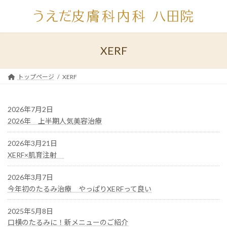
コ
ナ
ン
ビ
テ
ゲ
ン
ー
ツ
シ
XERF
へ
ョ
ス
ン
キ
に
トップページ
XERF
ッ
移
プ
動
2026年7月2日
2026年 上半期人気美容治療
2026年3月21日
XERF×肌育注射
2026年3月7日
今年初のたるみ治療 やっぱりXERFって良い
2025年5月8日
口横のたるみに！新メニューのご紹介