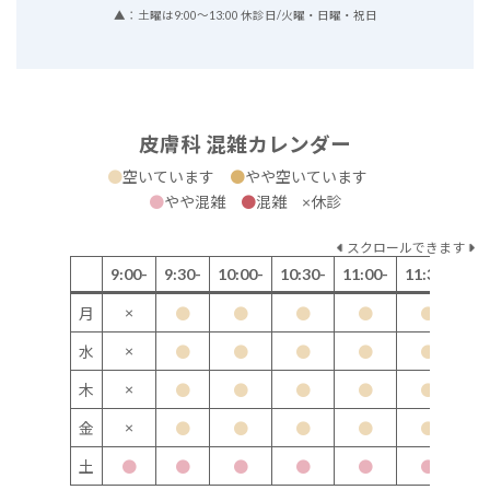
▲：土曜は9:00～13:00 休診日/火曜・日曜・祝日
皮膚科 混雑カレンダー
●
空いています
●
やや空いています
●
やや混雑
●
混雑 ×休診
スクロールできます
9:00-
9:30-
10:00-
10:30-
11:00-
11:30-
12
×
月
●
●
●
●
●
×
水
●
●
●
●
●
×
木
●
●
●
●
●
×
金
●
●
●
●
●
土
●
●
●
●
●
●