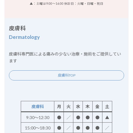
▲：土曜は9:00～16:00 休診日：火曜・日曜・祝日
皮膚科
Dermatology
皮膚科専門医による痛みの少ない治療・施術をご提供してい
ます
皮膚科TOP
皮膚科
月
火
水
木
金
土
9:30～12:30
●
／
●
●
●
▲
15:00～18:30
●
／
●
●
●
／