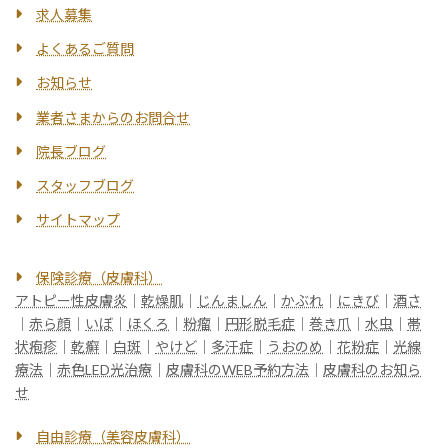
求人募集
よくあるご質問
お知らせ
業者さまからのお問合せ
院長ブログ
スタッフブログ
サイトマップ
保険診療（皮膚科）
アトピー性皮膚炎
｜
乾燥肌
｜
じんましん
｜
かぶれ
｜
にきび
｜
酒さ
｜
赤ら顔
｜
いぼ
｜
ほくろ
｜
粉瘤
｜
円形脱毛症
｜
巻き爪
｜
水虫
｜
帯
状疱疹
｜
乾癬
｜
白斑
｜
やけど
｜
多汗症
｜
うおのめ
｜
花粉症
｜
光線
療法
｜
赤色LED光治療
｜
皮膚科のWEB予約方法
｜
皮膚科のお知ら
せ
自由診療（美容皮膚科）