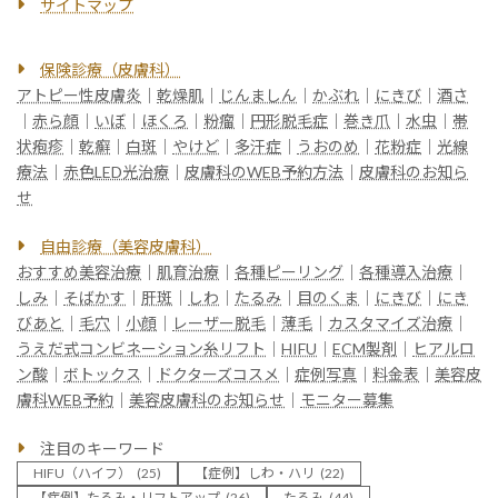
サイトマップ
保険診療（皮膚科）
アトピー性皮膚炎
｜
乾燥肌
｜
じんましん
｜
かぶれ
｜
にきび
｜
酒さ
｜
赤ら顔
｜
いぼ
｜
ほくろ
｜
粉瘤
｜
円形脱毛症
｜
巻き爪
｜
水虫
｜
帯
状疱疹
｜
乾癬
｜
白斑
｜
やけど
｜
多汗症
｜
うおのめ
｜
花粉症
｜
光線
療法
｜
赤色LED光治療
｜
皮膚科のWEB予約方法
｜
皮膚科のお知ら
せ
自由診療（美容皮膚科）
おすすめ美容治療
｜
肌育治療
｜
各種ピーリング
｜
各種導入治療
｜
しみ
｜
そばかす
｜
肝斑
｜
しわ
｜
たるみ
｜
目のくま
｜
にきび
｜
にき
びあと
｜
毛穴
｜
小顔
｜
レーザー脱毛
｜
薄毛
｜
カスタマイズ治療
｜
うえだ式コンビネーション糸リフト
｜
HIFU
｜
ECM製剤
｜
ヒアルロ
ン酸
｜
ボトックス
｜
ドクターズコスメ
｜
症例写真
｜
料金表
｜
美容皮
膚科WEB予約
｜
美容皮膚科のお知らせ
｜
モニター募集
注目のキーワード
HIFU（ハイフ）
(25)
【症例】しわ・ハリ
(22)
【症例】たるみ・リフトアップ
(26)
たるみ
(44)