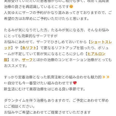
実際受けていただいた患者様からのご紹介も多く、改めて高周波
治療の良さを再認識しているところです
人気ゆえにザーフの予約がかなり混みあってきておりますので、ご
希望の方はお早めにご予約いただけたらと思います。
たるみが気になりだした方、たるみが気になる方、そんなお悩み
にとっても効果的なザーフですが
お悩みにあわせて、ザーフでひきしめておいてから【
ショートスレ
ッド
】や【
糸リフト
】で更なるリフトアップを狙ったり、ボリュ
ームが不足していて影が気になるところに少しの【
ヒアルロン
酸
】とか、
ザーフ
とほかの治療のコンビネーション治療がとっても
おススメです。
すっかり定番治療となった肌育注射との組み合わせも魅力的
←自分でも今一番受けたい組み合わせです
新生活にむけて美容治療をはじめる良い季節です。
ダウンタイムを伴う治療もありますので、ご予定にあわせて早め
にご相談ください。
お悩みやご希望にあわせてご提案させていただきます