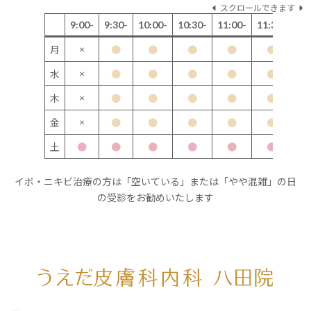
スクロールできます
9:00-
9:30-
10:00-
10:30-
11:00-
11:30-
12
×
月
●
●
●
●
●
×
水
●
●
●
●
●
×
木
●
●
●
●
●
×
金
●
●
●
●
●
土
●
●
●
●
●
●
イボ・ニキビ治療の方は「空いている」または「やや混雑」の日
の受診をお勧めいたします