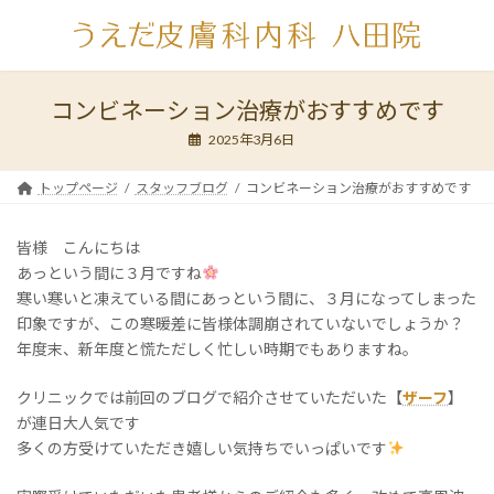
コ
ナ
ン
ビ
テ
ゲ
ン
ー
ツ
シ
コンビネーション治療がおすすめです
へ
ョ
2025年3月6日
ス
ン
キ
に
ッ
移
トップページ
スタッフブログ
コンビネーション治療がおすすめです
プ
動
皆様 こんにちは
あっという間に３月ですね
寒い寒いと凍えている間にあっという間に、３月になってしまった
印象ですが、この寒暖差に皆様体調崩されていないでしょうか？
年度末、新年度と慌ただしく忙しい時期でもありますね。
クリニックでは前回のブログで紹介させていただいた【
ザーフ
】
が連日大人気です
多くの方受けていただき嬉しい気持ちでいっぱいです