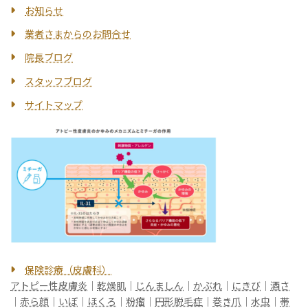
お知らせ
業者さまからのお問合せ
院長ブログ
スタッフブログ
サイトマップ
保険診療（皮膚科）
アトピー性皮膚炎
｜
乾燥肌
｜
じんましん
｜
かぶれ
｜
にきび
｜
酒さ
｜
赤ら顔
｜
いぼ
｜
ほくろ
｜
粉瘤
｜
円形脱毛症
｜
巻き爪
｜
水虫
｜
帯