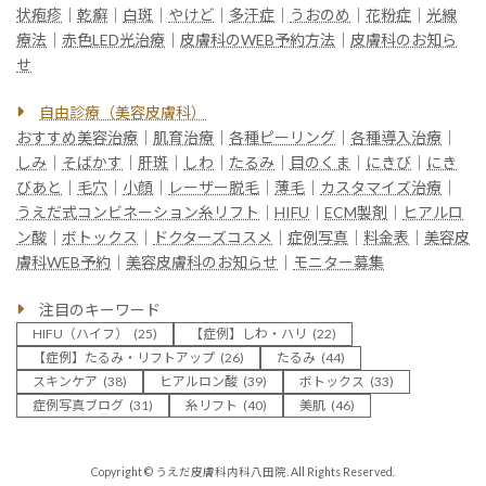
状疱疹
｜
乾癬
｜
白斑
｜
やけど
｜
多汗症
｜
うおのめ
｜
花粉症
｜
光線
療法
｜
赤色LED光治療
｜
皮膚科のWEB予約方法
｜
皮膚科のお知ら
せ
自由診療（美容皮膚科）
おすすめ美容治療
｜
肌育治療
｜
各種ピーリング
｜
各種導入治療
｜
しみ
｜
そばかす
｜
肝斑
｜
しわ
｜
たるみ
｜
目のくま
｜
にきび
｜
にき
びあと
｜
毛穴
｜
小顔
｜
レーザー脱毛
｜
薄毛
｜
カスタマイズ治療
｜
うえだ式コンビネーション糸リフト
｜
HIFU
｜
ECM製剤
｜
ヒアルロ
ン酸
｜
ボトックス
｜
ドクターズコスメ
｜
症例写真
｜
料金表
｜
美容皮
膚科WEB予約
｜
美容皮膚科のお知らせ
｜
モニター募集
注目のキーワード
HIFU（ハイフ）
(25)
【症例】しわ・ハリ
(22)
【症例】たるみ・リフトアップ
(26)
たるみ
(44)
スキンケア
(38)
ヒアルロン酸
(39)
ボトックス
(33)
症例写真ブログ
(31)
糸リフト
(40)
美肌
(46)
Copyright © うえだ皮膚科内科八田院. All Rights Reserved.