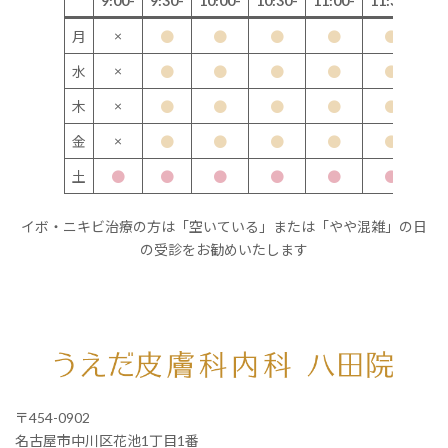
9:00-
9:30-
10:00-
10:30-
11:00-
11:30-
12
×
月
●
●
●
●
●
×
水
●
●
●
●
●
×
木
●
●
●
●
●
×
金
●
●
●
●
●
土
●
●
●
●
●
●
イボ・ニキビ治療の方は「空いている」または「やや混雑」の日
の受診をお勧めいたします
〒454-0902
名古屋市中川区花池1丁目1番