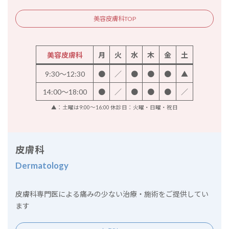
美容皮膚科TOP
美容皮膚科
月
火
水
木
金
土
9:30～12:30
●
／
●
●
●
▲
14:00～18:00
●
／
●
●
●
／
▲：土曜は9:00～16:00 休診日：火曜・日曜・祝日
皮膚科
Dermatology
皮膚科専門医による痛みの少ない治療・施術をご提供してい
ます