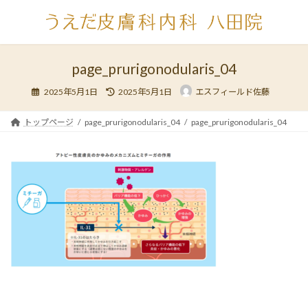
コ
ナ
ン
ビ
テ
ゲ
ン
ー
ツ
シ
page_prurigonodularis_04
へ
ョ
最
ス
ン
2025年5月1日
2025年5月1日
エスフィールド佐藤
終
キ
に
更
新
ッ
移
日
トップページ
page_prurigonodularis_04
page_prurigonodularis_04
時
プ
動
: