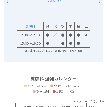
皮膚科TOP
皮膚科
月
火
水
木
金
土
9:30～12:30
●
／
●
●
●
▲
15:00～18:30
●
／
●
●
●
／
▲：土曜は9:00～13:00 休診日/火曜・日曜・祝日
皮膚科 混雑カレンダー
●
空いています
●
やや空いています
●
やや混雑
●
混雑 ×休診
スクロールできます