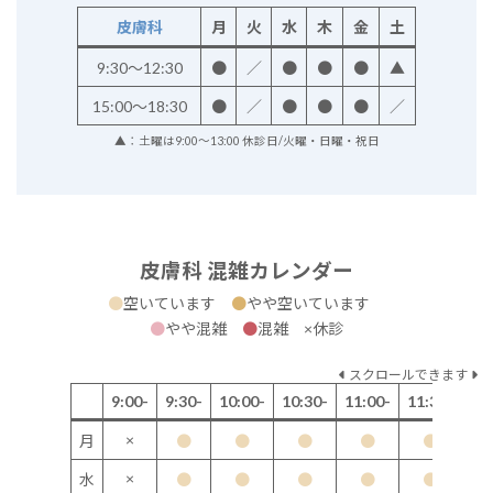
皮膚科
月
火
水
木
金
土
9:30～12:30
●
／
●
●
●
▲
15:00～18:30
●
／
●
●
●
／
▲：土曜は9:00～13:00 休診日/火曜・日曜・祝日
皮膚科 混雑カレンダー
●
空いています
●
やや空いています
●
やや混雑
●
混雑 ×休診
スクロールできます
9:00-
9:30-
10:00-
10:30-
11:00-
11:30-
12
×
月
●
●
●
●
●
×
水
●
●
●
●
●