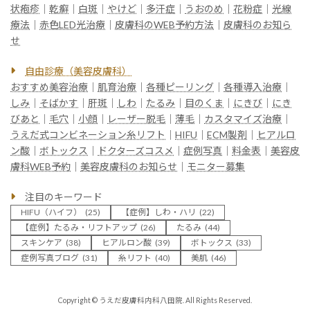
状疱疹
｜
乾癬
｜
白斑
｜
やけど
｜
多汗症
｜
うおのめ
｜
花粉症
｜
光線
療法
｜
赤色LED光治療
｜
皮膚科のWEB予約方法
｜
皮膚科のお知ら
せ
自由診療（美容皮膚科）
おすすめ美容治療
｜
肌育治療
｜
各種ピーリング
｜
各種導入治療
｜
しみ
｜
そばかす
｜
肝斑
｜
しわ
｜
たるみ
｜
目のくま
｜
にきび
｜
にき
びあと
｜
毛穴
｜
小顔
｜
レーザー脱毛
｜
薄毛
｜
カスタマイズ治療
｜
うえだ式コンビネーション糸リフト
｜
HIFU
｜
ECM製剤
｜
ヒアルロ
ン酸
｜
ボトックス
｜
ドクターズコスメ
｜
症例写真
｜
料金表
｜
美容皮
膚科WEB予約
｜
美容皮膚科のお知らせ
｜
モニター募集
注目のキーワード
HIFU（ハイフ）
(25)
【症例】しわ・ハリ
(22)
【症例】たるみ・リフトアップ
(26)
たるみ
(44)
スキンケア
(38)
ヒアルロン酸
(39)
ボトックス
(33)
症例写真ブログ
(31)
糸リフト
(40)
美肌
(46)
Copyright © うえだ皮膚科内科八田院. All Rights Reserved.