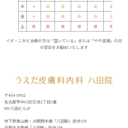
×
木
●
●
●
●
●
×
金
●
●
●
●
●
土
●
●
●
●
●
●
イボ・ニキビ治療の方は「空いている」または「やや混雑」の日
の受診をお勧めいたします
〒454-0902
名古屋市中川区花池1丁目1番
MY八田ビル2F
地下鉄東山線・JR関西本線「八田駅」徒歩1分
近鉄名古屋線「八田駅」徒歩2分