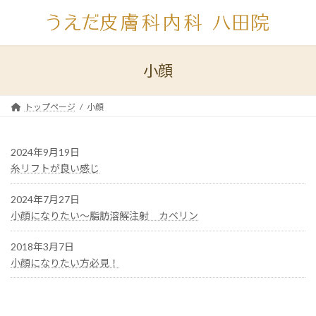
コ
ナ
ン
ビ
テ
ゲ
ン
ー
ツ
シ
小顔
へ
ョ
ス
ン
キ
に
トップページ
小顔
ッ
移
プ
動
2024年9月19日
糸リフトが良い感じ
2024年7月27日
小顔になりたい～脂肪溶解注射 カベリン
2018年3月7日
小顔になりたい方必見！