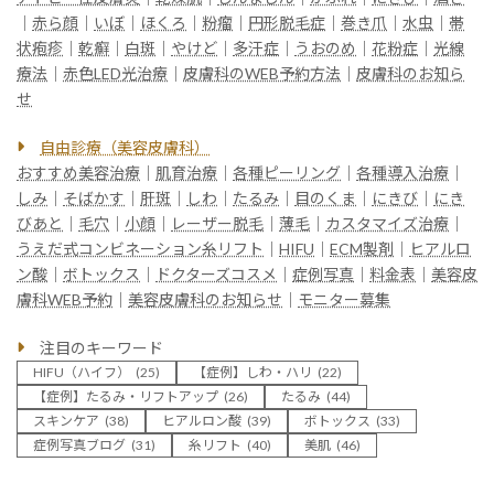
｜
赤ら顔
｜
いぼ
｜
ほくろ
｜
粉瘤
｜
円形脱毛症
｜
巻き爪
｜
水虫
｜
帯
状疱疹
｜
乾癬
｜
白斑
｜
やけど
｜
多汗症
｜
うおのめ
｜
花粉症
｜
光線
療法
｜
赤色LED光治療
｜
皮膚科のWEB予約方法
｜
皮膚科のお知ら
せ
自由診療（美容皮膚科）
おすすめ美容治療
｜
肌育治療
｜
各種ピーリング
｜
各種導入治療
｜
しみ
｜
そばかす
｜
肝斑
｜
しわ
｜
たるみ
｜
目のくま
｜
にきび
｜
にき
びあと
｜
毛穴
｜
小顔
｜
レーザー脱毛
｜
薄毛
｜
カスタマイズ治療
｜
うえだ式コンビネーション糸リフト
｜
HIFU
｜
ECM製剤
｜
ヒアルロ
ン酸
｜
ボトックス
｜
ドクターズコスメ
｜
症例写真
｜
料金表
｜
美容皮
膚科WEB予約
｜
美容皮膚科のお知らせ
｜
モニター募集
注目のキーワード
HIFU（ハイフ）
(25)
【症例】しわ・ハリ
(22)
【症例】たるみ・リフトアップ
(26)
たるみ
(44)
スキンケア
(38)
ヒアルロン酸
(39)
ボトックス
(33)
症例写真ブログ
(31)
糸リフト
(40)
美肌
(46)