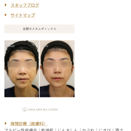
スタッフブログ
サイトマップ
保険診療（皮膚科）
アトピー性皮膚炎
｜
乾燥肌
｜
じんましん
｜
かぶれ
｜
にきび
｜
酒さ