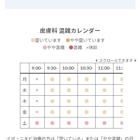
皮膚科 混雑カレンダー
●
空いています
●
やや空いています
●
やや混雑
●
混雑 ×休診
スクロールできます
9:00-
9:30-
10:00-
10:30-
11:00-
11:30-
12
×
月
●
●
●
●
●
×
水
●
●
●
●
●
×
木
●
●
●
●
●
×
金
●
●
●
●
●
土
●
●
●
●
●
●
イボ・ニキビ治療の方は「空いている」または「やや混雑」の日