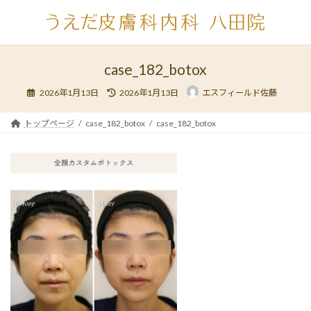
コ
ナ
ン
ビ
テ
ゲ
ン
ー
ツ
シ
case_182_botox
へ
ョ
最
ス
ン
2026年1月13日
2026年1月13日
エスフィールド佐藤
終
キ
に
更
新
ッ
移
日
トップページ
case_182_botox
case_182_botox
時
プ
動
: