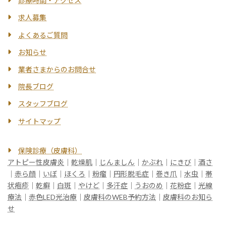
診療時間・アクセス
求人募集
よくあるご質問
お知らせ
業者さまからのお問合せ
院長ブログ
スタッフブログ
サイトマップ
保険診療（皮膚科）
アトピー性皮膚炎
｜
乾燥肌
｜
じんましん
｜
かぶれ
｜
にきび
｜
酒さ
｜
赤ら顔
｜
いぼ
｜
ほくろ
｜
粉瘤
｜
円形脱毛症
｜
巻き爪
｜
水虫
｜
帯
状疱疹
｜
乾癬
｜
白斑
｜
やけど
｜
多汗症
｜
うおのめ
｜
花粉症
｜
光線
療法
｜
赤色LED光治療
｜
皮膚科のWEB予約方法
｜
皮膚科のお知ら
せ