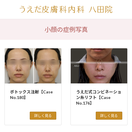
コ
ナ
ン
ビ
テ
ゲ
ン
ー
ツ
シ
小顔の症例写真
へ
ョ
ス
ン
キ
に
ッ
移
プ
動
ボトックス注射【Case
うえだ式コンビネーショ
No.180】
ン糸リフト【Case
No.176】
詳しく見る
詳しく見る