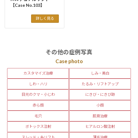
【Case No.103】
詳しく見る
その他の症例写真
Case photo
カスタマイズ治療
しみ・美白
しわ・ハリ
たるみ・リフトアップ
目元のクマ・小じわ
にきび・にきび跡
赤ら顔
小顔
毛穴
肌育治療
ボトックス注射
ヒアルロン酸注射
スレッド・糸リフト
薄毛治療