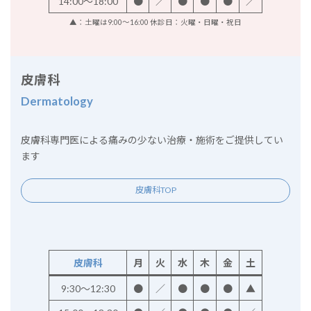
14:00～18:00
●
／
●
●
●
／
▲：土曜は9:00～16:00 休診日：火曜・日曜・祝日
皮膚科
Dermatology
皮膚科専門医による痛みの少ない治療・施術をご提供してい
ます
皮膚科TOP
皮膚科
月
火
水
木
金
土
9:30～12:30
●
／
●
●
●
▲