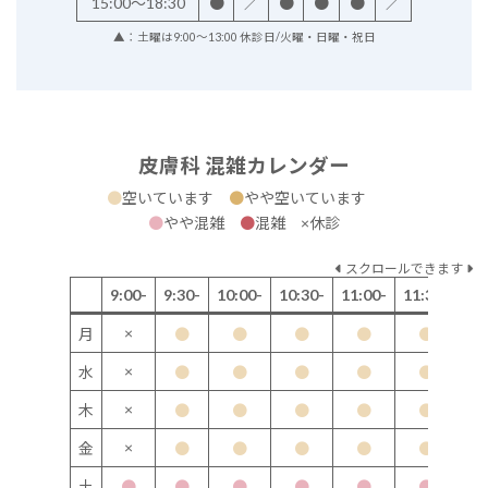
15:00～18:30
●
／
●
●
●
／
▲：土曜は9:00～13:00 休診日/火曜・日曜・祝日
皮膚科 混雑カレンダー
●
空いています
●
やや空いています
●
やや混雑
●
混雑 ×休診
スクロールできます
9:00-
9:30-
10:00-
10:30-
11:00-
11:30-
12
×
月
●
●
●
●
●
×
水
●
●
●
●
●
×
木
●
●
●
●
●
×
金
●
●
●
●
●
土
●
●
●
●
●
●