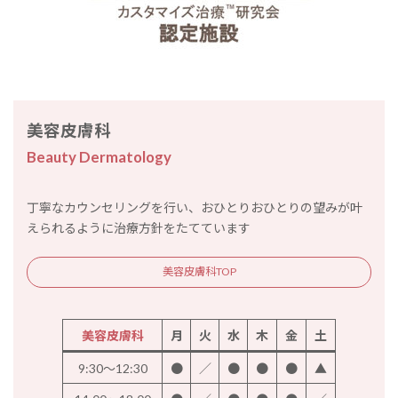
美容皮膚科
Beauty Dermatology
丁寧なカウンセリングを行い、おひとりおひとりの望みが叶
えられるように治療方針をたてています
美容皮膚科TOP
美容皮膚科
月
火
水
木
金
土
9:30～12:30
●
／
●
●
●
▲