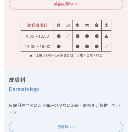
美容皮膚科TOP
美容皮膚科
月
火
水
木
金
土
9:30～12:30
●
／
●
●
●
▲
14:00～18:00
●
／
●
●
●
／
▲：土曜は9:00～16:00 休診日：火曜・日曜・祝日
皮膚科
Dermatology
皮膚科専門医による痛みの少ない治療・施術をご提供してい
ます
皮膚科TOP