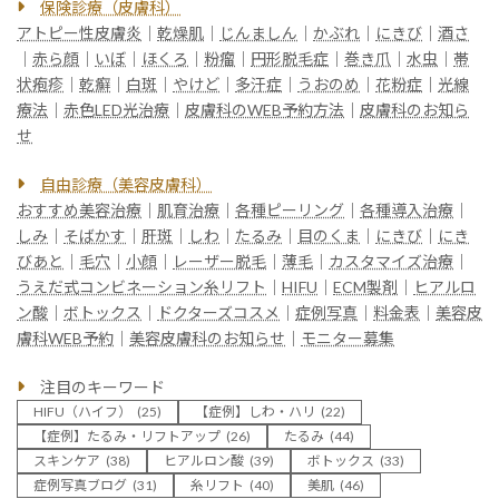
保険診療（皮膚科）
アトピー性皮膚炎
｜
乾燥肌
｜
じんましん
｜
かぶれ
｜
にきび
｜
酒さ
｜
赤ら顔
｜
いぼ
｜
ほくろ
｜
粉瘤
｜
円形脱毛症
｜
巻き爪
｜
水虫
｜
帯
状疱疹
｜
乾癬
｜
白斑
｜
やけど
｜
多汗症
｜
うおのめ
｜
花粉症
｜
光線
療法
｜
赤色LED光治療
｜
皮膚科のWEB予約方法
｜
皮膚科のお知ら
せ
自由診療（美容皮膚科）
おすすめ美容治療
｜
肌育治療
｜
各種ピーリング
｜
各種導入治療
｜
しみ
｜
そばかす
｜
肝斑
｜
しわ
｜
たるみ
｜
目のくま
｜
にきび
｜
にき
びあと
｜
毛穴
｜
小顔
｜
レーザー脱毛
｜
薄毛
｜
カスタマイズ治療
｜
うえだ式コンビネーション糸リフト
｜
HIFU
｜
ECM製剤
｜
ヒアルロ
ン酸
｜
ボトックス
｜
ドクターズコスメ
｜
症例写真
｜
料金表
｜
美容皮
膚科WEB予約
｜
美容皮膚科のお知らせ
｜
モニター募集
注目のキーワード
HIFU（ハイフ）
(25)
【症例】しわ・ハリ
(22)
【症例】たるみ・リフトアップ
(26)
たるみ
(44)
スキンケア
(38)
ヒアルロン酸
(39)
ボトックス
(33)
症例写真ブログ
(31)
糸リフト
(40)
美肌
(46)