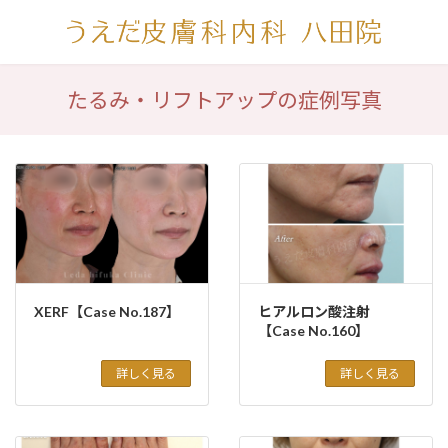
コ
ナ
ン
ビ
テ
ゲ
ン
ー
ツ
シ
たるみ・リフトアップの症例写真
へ
ョ
ス
ン
キ
に
ッ
移
プ
動
XERF【Case No.187】
ヒアルロン酸注射
【Case No.160】
詳しく見る
詳しく見る