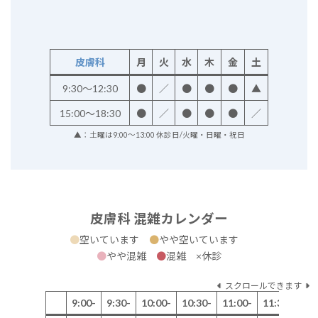
皮膚科
月
火
水
木
金
土
9:30～12:30
●
／
●
●
●
▲
15:00～18:30
●
／
●
●
●
／
▲：土曜は9:00～13:00 休診日/火曜・日曜・祝日
皮膚科 混雑カレンダー
●
空いています
●
やや空いています
●
やや混雑
●
混雑 ×休診
スクロールできます
9:00-
9:30-
10:00-
10:30-
11:00-
11:30-
12