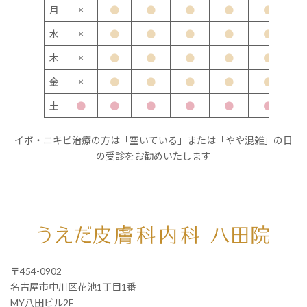
×
月
●
●
●
●
●
×
水
●
●
●
●
●
×
木
●
●
●
●
●
×
金
●
●
●
●
●
土
●
●
●
●
●
●
イボ・ニキビ治療の方は「空いている」または「やや混雑」の日
の受診をお勧めいたします
〒454-0902
名古屋市中川区花池1丁目1番
MY八田ビル2F