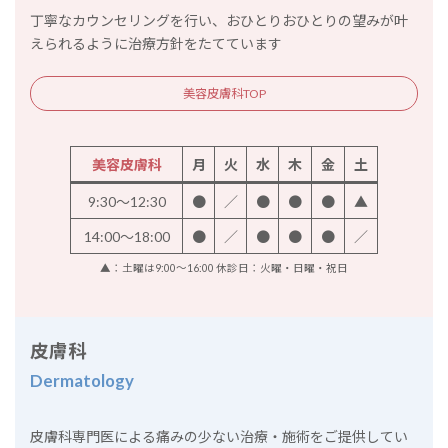
丁寧なカウンセリングを行い、おひとりおひとりの望みが叶
えられるように治療方針をたてています
美容皮膚科TOP
美容皮膚科
月
火
水
木
金
土
9:30～12:30
●
／
●
●
●
▲
14:00～18:00
●
／
●
●
●
／
▲：土曜は9:00～16:00 休診日：火曜・日曜・祝日
皮膚科
Dermatology
皮膚科専門医による痛みの少ない治療・施術をご提供してい