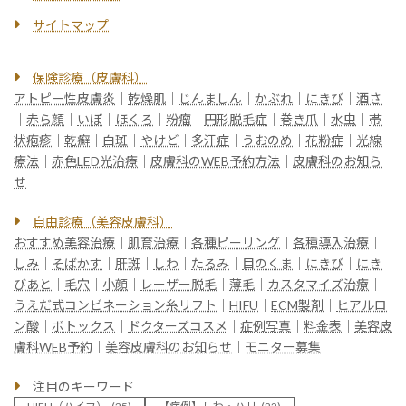
サイトマップ
保険診療（皮膚科）
アトピー性皮膚炎
｜
乾燥肌
｜
じんましん
｜
かぶれ
｜
にきび
｜
酒さ
｜
赤ら顔
｜
いぼ
｜
ほくろ
｜
粉瘤
｜
円形脱毛症
｜
巻き爪
｜
水虫
｜
帯
状疱疹
｜
乾癬
｜
白斑
｜
やけど
｜
多汗症
｜
うおのめ
｜
花粉症
｜
光線
療法
｜
赤色LED光治療
｜
皮膚科のWEB予約方法
｜
皮膚科のお知ら
せ
自由診療（美容皮膚科）
おすすめ美容治療
｜
肌育治療
｜
各種ピーリング
｜
各種導入治療
｜
しみ
｜
そばかす
｜
肝斑
｜
しわ
｜
たるみ
｜
目のくま
｜
にきび
｜
にき
びあと
｜
毛穴
｜
小顔
｜
レーザー脱毛
｜
薄毛
｜
カスタマイズ治療
｜
うえだ式コンビネーション糸リフト
｜
HIFU
｜
ECM製剤
｜
ヒアルロ
ン酸
｜
ボトックス
｜
ドクターズコスメ
｜
症例写真
｜
料金表
｜
美容皮
膚科WEB予約
｜
美容皮膚科のお知らせ
｜
モニター募集
注目のキーワード