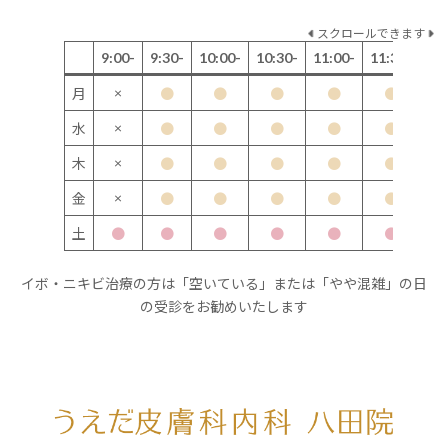
スクロールできます
9:00-
9:30-
10:00-
10:30-
11:00-
11:30-
12
×
月
●
●
●
●
●
×
水
●
●
●
●
●
×
木
●
●
●
●
●
×
金
●
●
●
●
●
土
●
●
●
●
●
●
イボ・ニキビ治療の方は「空いている」または「やや混雑」の日
の受診をお勧めいたします