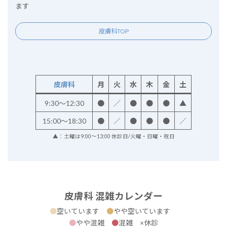
ます
皮膚科TOP
皮膚科
月
火
水
木
金
土
9:30～12:30
●
／
●
●
●
▲
15:00～18:30
●
／
●
●
●
／
▲：土曜は9:00～13:00 休診日/火曜・日曜・祝日
皮膚科 混雑カレンダー
●
空いています
●
やや空いています
●
やや混雑
●
混雑 ×休診