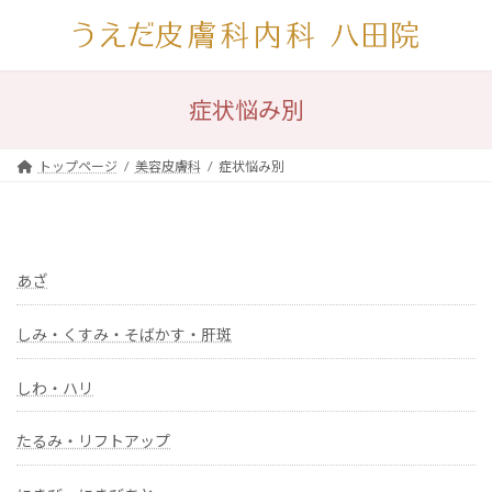
コ
ナ
ン
ビ
テ
ゲ
ン
ー
ツ
シ
症状悩み別
へ
ョ
ス
ン
キ
に
トップページ
美容皮膚科
症状悩み別
ッ
移
プ
動
あざ
しみ・くすみ・そばかす・肝斑
しわ・ハリ
たるみ・リフトアップ