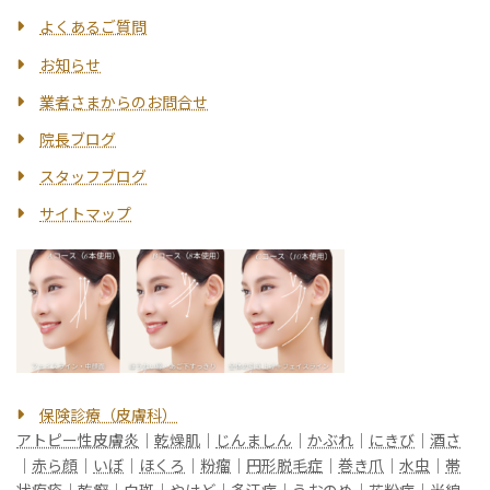
よくあるご質問
お知らせ
業者さまからのお問合せ
院長ブログ
スタッフブログ
サイトマップ
保険診療（皮膚科）
アトピー性皮膚炎
｜
乾燥肌
｜
じんましん
｜
かぶれ
｜
にきび
｜
酒さ
｜
赤ら顔
｜
いぼ
｜
ほくろ
｜
粉瘤
｜
円形脱毛症
｜
巻き爪
｜
水虫
｜
帯