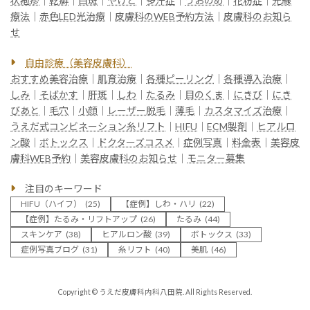
状疱疹
｜
乾癬
｜
白斑
｜
やけど
｜
多汗症
｜
うおのめ
｜
花粉症
｜
光線
療法
｜
赤色LED光治療
｜
皮膚科のWEB予約方法
｜
皮膚科のお知ら
せ
自由診療（美容皮膚科）
おすすめ美容治療
｜
肌育治療
｜
各種ピーリング
｜
各種導入治療
｜
しみ
｜
そばかす
｜
肝斑
｜
しわ
｜
たるみ
｜
目のくま
｜
にきび
｜
にき
びあと
｜
毛穴
｜
小顔
｜
レーザー脱毛
｜
薄毛
｜
カスタマイズ治療
｜
うえだ式コンビネーション糸リフト
｜
HIFU
｜
ECM製剤
｜
ヒアルロ
ン酸
｜
ボトックス
｜
ドクターズコスメ
｜
症例写真
｜
料金表
｜
美容皮
膚科WEB予約
｜
美容皮膚科のお知らせ
｜
モニター募集
注目のキーワード
HIFU（ハイフ）
(25)
【症例】しわ・ハリ
(22)
【症例】たるみ・リフトアップ
(26)
たるみ
(44)
スキンケア
(38)
ヒアルロン酸
(39)
ボトックス
(33)
症例写真ブログ
(31)
糸リフト
(40)
美肌
(46)
Copyright © うえだ皮膚科内科八田院. All Rights Reserved.