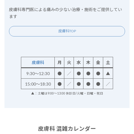
皮膚科専門医による痛みの少ない治療・施術をご提供してい
ます
皮膚科TOP
皮膚科
月
火
水
木
金
土
9:30～12:30
●
／
●
●
●
▲
15:00～18:30
●
／
●
●
●
／
▲：土曜は9:00～13:00 休診日/火曜・日曜・祝日
皮膚科 混雑カレンダー