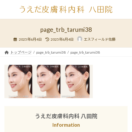
コ
ナ
ン
ビ
テ
ゲ
ン
ー
ツ
シ
page_trb_tarumi38
へ
ョ
最
ス
ン
2025年6月4日
2025年6月4日
エスフィールド佐藤
終
キ
に
更
新
ッ
移
日
トップページ
page_trb_tarumi38
page_trb_tarumi38
時
プ
動
:
うえだ皮膚科内科 八田院
Information