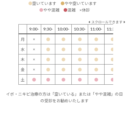
●
空いています
●
やや空いています
●
やや混雑
●
混雑 ×休診
スクロールできます
9:00-
9:30-
10:00-
10:30-
11:00-
11:30-
12
×
月
●
●
●
●
●
×
水
●
●
●
●
●
×
木
●
●
●
●
●
×
金
●
●
●
●
●
土
●
●
●
●
●
●
イボ・ニキビ治療の方は「空いている」または「やや混雑」の日
の受診をお勧めいたします